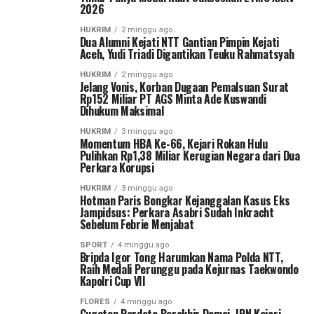
2026
HUKRIM
2 minggu ago
Dua Alumni Kejati NTT Gantian Pimpin Kejati
Aceh, Yudi Triadi Digantikan Teuku Rahmatsyah
HUKRIM
2 minggu ago
Jelang Vonis, Korban Dugaan Pemalsuan Surat
Rp152 Miliar PT AGS Minta Ade Kuswandi
Dihukum Maksimal
HUKRIM
3 minggu ago
Momentum HBA Ke-66, Kejari Rokan Hulu
Pulihkan Rp1,38 Miliar Kerugian Negara dari Dua
Perkara Korupsi
HUKRIM
3 minggu ago
Hotman Paris Bongkar Kejanggalan Kasus Eks
Jampidsus: Perkara Asabri Sudah Inkracht
Sebelum Febrie Menjabat
SPORT
4 minggu ago
Bripda Igor Tong Harumkan Nama Polda NTT,
Raih Medali Perunggu pada Kejurnas Taekwondo
Kapolri Cup VII
FLORES
4 minggu ago