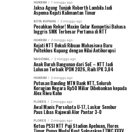
HUKRIM
1 minggu ago
Jaksa Agung Tunjuk Roberth Lambila Jadi
Aspema Kejati Kalimantan Timur
KOTA KUPANG
2 minggu ago
Pecahkan Rekor! Maxim Gelar Kompetisi Bahasa
Inggris SMK Terbesar Pertama di NTT
HUKRIM
2 minggu ago
Kejati NTT Bekali Ribuan Mahasiswa Baru
Poltekkes Kupang dengan Nilai Antikorupsi
NASIONAL
2 minggu ago
Anak Buruh Bangunan dari SoE – NTT Jadi
Lulusan Terbaik IPDN 2026, Raih IPK 3,84
HUKRIM
2 minggu ago
Putusan Banding MTN Bank NTT, Seluruh
Kerugian Negara Rp50 Miliar Dibebankan kepada
Alex Riwu Kaho
FLORES
2 minggu ago
Awal Manis Persebata U-17, Laskar Sembur
Paus Libas Rajawali Alor Pantar 3-0
FLORES
2 minggu ago
Ketua PSSI NTT Puji Stadion Apebuan, Flores
Timur Punya Modal Kuat Sukseskan ETMC XXXV