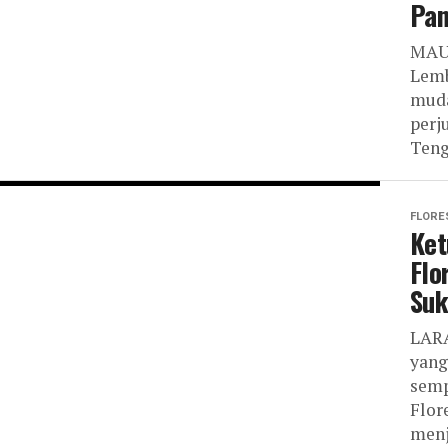
Pan
MAUM
Lemb
muda
perj
Teng
FLORE
Ket
Flo
Suk
LARA
yang
semp
Flor
menj