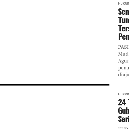
HUKRI
Sem
Tun
Ter
Pen
PASI
Muda
Agun
penu
diaj
HUKRI
24 
Gub
Ser