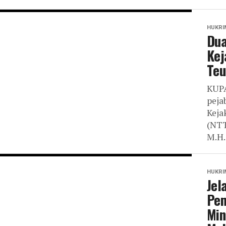
HUKRI
Dua
Kej
Teu
KUPA
peja
Keja
(NTT
M.H.,
HUKRI
Jel
Pem
Min