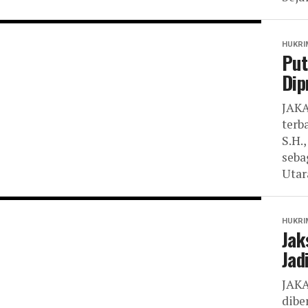
HUKRI
Put
Dip
JAKA
terb
S.H.
seba
Utara
HUKRI
Jak
Jad
JAKA
dibe