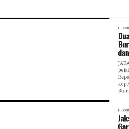
HUKRI
Dua
Bur
dan
JAKA
peja
Repu
kepe
Bumi
HUKRI
Jak
Gar