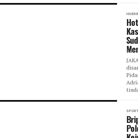
HUKRI
Hot
Kas
Sud
Men
JAKA
disa
Pida
Adri
tind
SPOR
Bri
Pol
Kej