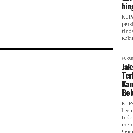
hin
KUPA
pers
tind
Kabu
HUKRI
Jak
Ter
Kan
Bel
KUPA
besa
Indo
memb
Seju