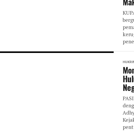
Ma
KUPA
berg
pema
keru
pene
HUKRI
Mom
Hul
Neg
PASI
deng
Adhy
Keja
penti