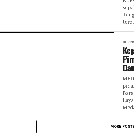
KUPA
sepa
Teng
terb
HUKRI
Kej
Pir
Dan
MEDA
pida
Bara
Laya
Meda
MORE POST