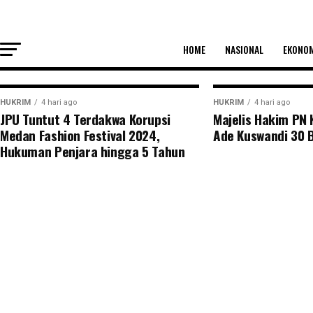
KUPANG, PENATIMOR – Aroma dugaan korupsi dalam proye
HOME
NASIONAL
EKONO
HUKRIM
4 hari ago
HUKRIM
4 hari ago
JPU Tuntut 4 Terdakwa Korupsi
Majelis Hakim PN
Medan Fashion Festival 2024,
Ade Kuswandi 30 
Hukuman Penjara hingga 5 Tahun