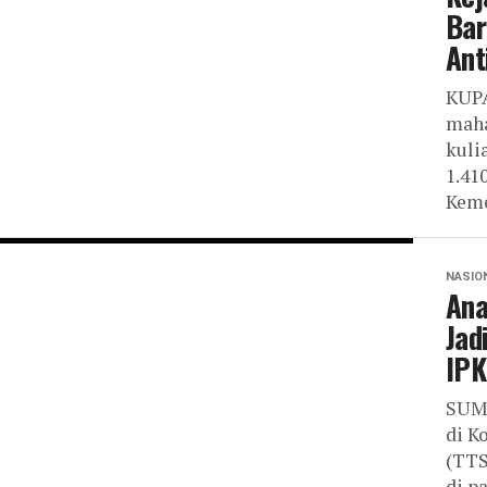
Bar
Ant
KUPA
maha
kuli
1.41
Keme
NASIO
Ana
Jad
IPK
SUM
di K
(TTS
di p