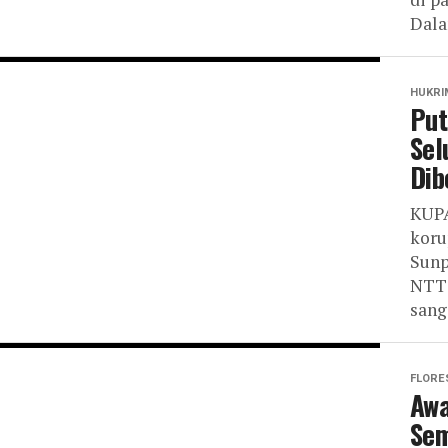
Dala
HUKRI
Put
Sel
Dib
KUPA
koru
Sunp
NTT 
sanga
FLORE
Awa
Sem