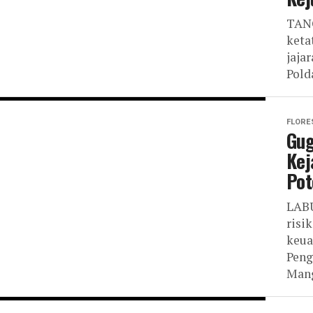
TANG
keta
jaja
Pold
FLORE
Gug
Kej
Pot
LABU
risi
keua
Peng
Mang