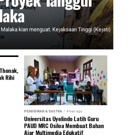
laka
laka kian menguat. Kejaksaan Tinggi (Kejati)
 Thonak,
k Rihi
PENDIDIKAN & SASTRA
4 hari ago
Universitas Uyelindo Latih Guru
PAUD MRC Osiloa Membuat Bahan
Ajar Multimedia Edukatif