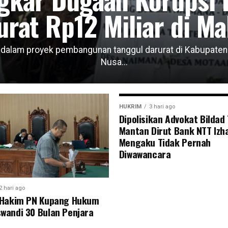
urat Rp12 Miliar di Ma
lam proyek pembangunan tanggul darurat di Kabupaten Ma
Nusa...
HUKRIM
3 hari ago
Dipolisikan Advokat Bildad
Mantan Dirut Bank NTT Izha
Mengaku Tidak Pernah
Diwawancara
2 hari ago
s Hakim PN Kupang Hukum
wandi 30 Bulan Penjara