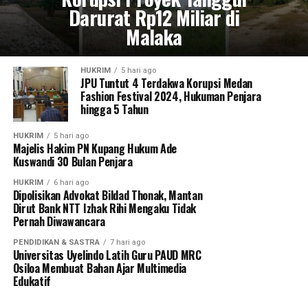
Darurat Rp12 Miliar di
Malaka
HUKRIM
5 hari ago
JPU Tuntut 4 Terdakwa Korupsi Medan
Fashion Festival 2024, Hukuman Penjara
hingga 5 Tahun
HUKRIM
5 hari ago
Majelis Hakim PN Kupang Hukum Ade
Kuswandi 30 Bulan Penjara
HUKRIM
6 hari ago
Dipolisikan Advokat Bildad Thonak, Mantan
Dirut Bank NTT Izhak Rihi Mengaku Tidak
Pernah Diwawancara
PENDIDIKAN & SASTRA
7 hari ago
Universitas Uyelindo Latih Guru PAUD MRC
Osiloa Membuat Bahan Ajar Multimedia
Edukatif