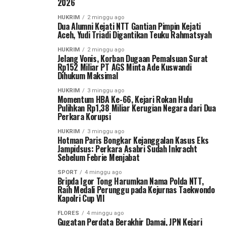
2026
HUKRIM
2 minggu ago
Dua Alumni Kejati NTT Gantian Pimpin Kejati
Aceh, Yudi Triadi Digantikan Teuku Rahmatsyah
HUKRIM
2 minggu ago
Jelang Vonis, Korban Dugaan Pemalsuan Surat
Rp152 Miliar PT AGS Minta Ade Kuswandi
Dihukum Maksimal
HUKRIM
3 minggu ago
Momentum HBA Ke-66, Kejari Rokan Hulu
Pulihkan Rp1,38 Miliar Kerugian Negara dari Dua
Perkara Korupsi
HUKRIM
3 minggu ago
Hotman Paris Bongkar Kejanggalan Kasus Eks
Jampidsus: Perkara Asabri Sudah Inkracht
Sebelum Febrie Menjabat
SPORT
4 minggu ago
Bripda Igor Tong Harumkan Nama Polda NTT,
Raih Medali Perunggu pada Kejurnas Taekwondo
Kapolri Cup VII
FLORES
4 minggu ago
Gugatan Perdata Berakhir Damai, JPN Kejari