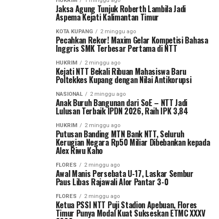
HUKRIM
1 minggu ago
Jaksa Agung Tunjuk Roberth Lambila Jadi
Aspema Kejati Kalimantan Timur
KOTA KUPANG
2 minggu ago
Pecahkan Rekor! Maxim Gelar Kompetisi Bahasa
Inggris SMK Terbesar Pertama di NTT
HUKRIM
2 minggu ago
Kejati NTT Bekali Ribuan Mahasiswa Baru
Poltekkes Kupang dengan Nilai Antikorupsi
NASIONAL
2 minggu ago
Anak Buruh Bangunan dari SoE – NTT Jadi
Lulusan Terbaik IPDN 2026, Raih IPK 3,84
HUKRIM
2 minggu ago
Putusan Banding MTN Bank NTT, Seluruh
Kerugian Negara Rp50 Miliar Dibebankan kepada
Alex Riwu Kaho
FLORES
2 minggu ago
Awal Manis Persebata U-17, Laskar Sembur
Paus Libas Rajawali Alor Pantar 3-0
FLORES
2 minggu ago
Ketua PSSI NTT Puji Stadion Apebuan, Flores
Timur Punya Modal Kuat Sukseskan ETMC XXXV