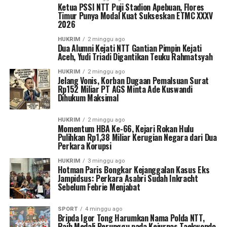
Ketua PSSI NTT Puji Stadion Apebuan, Flores
Timur Punya Modal Kuat Sukseskan ETMC XXXV
2026
HUKRIM
2 minggu ago
Dua Alumni Kejati NTT Gantian Pimpin Kejati
Aceh, Yudi Triadi Digantikan Teuku Rahmatsyah
HUKRIM
2 minggu ago
Jelang Vonis, Korban Dugaan Pemalsuan Surat
Rp152 Miliar PT AGS Minta Ade Kuswandi
Dihukum Maksimal
HUKRIM
2 minggu ago
Momentum HBA Ke-66, Kejari Rokan Hulu
Pulihkan Rp1,38 Miliar Kerugian Negara dari Dua
Perkara Korupsi
HUKRIM
3 minggu ago
Hotman Paris Bongkar Kejanggalan Kasus Eks
Jampidsus: Perkara Asabri Sudah Inkracht
Sebelum Febrie Menjabat
SPORT
4 minggu ago
Bripda Igor Tong Harumkan Nama Polda NTT,
Raih Medali Perunggu pada Kejurnas Taekwondo