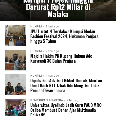
Darurat Rp12 Miliar di
Malaka
HUKRIM
2 hari ago
JPU Tuntut 4 Terdakwa Korupsi Medan
Fashion Festival 2024, Hukuman Penjara
hingga 5 Tahun
HUKRIM
2 hari ago
Majelis Hakim PN Kupang Hukum Ade
Kuswandi 30 Bulan Penjara
HUKRIM
4 hari ago
Dipolisikan Advokat Bildad Thonak, Mantan
Dirut Bank NTT Izhak Rihi Mengaku Tidak
Pernah Diwawancara
PENDIDIKAN & SASTRA
4 hari ago
Universitas Uyelindo Latih Guru PAUD MRC
Osiloa Membuat Bahan Ajar Multimedia
Edukatif