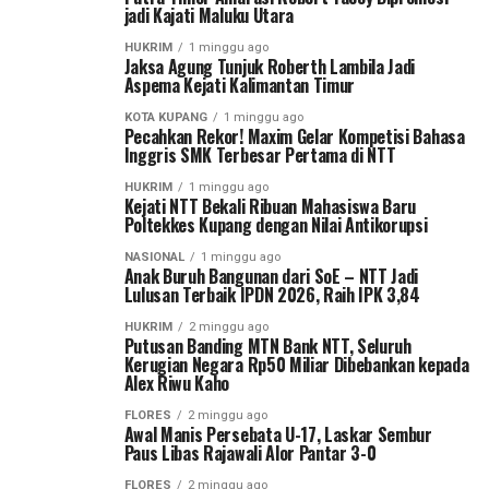
jadi Kajati Maluku Utara
HUKRIM
1 minggu ago
Jaksa Agung Tunjuk Roberth Lambila Jadi
Aspema Kejati Kalimantan Timur
KOTA KUPANG
1 minggu ago
Pecahkan Rekor! Maxim Gelar Kompetisi Bahasa
Inggris SMK Terbesar Pertama di NTT
HUKRIM
1 minggu ago
Kejati NTT Bekali Ribuan Mahasiswa Baru
Poltekkes Kupang dengan Nilai Antikorupsi
NASIONAL
1 minggu ago
Anak Buruh Bangunan dari SoE – NTT Jadi
Lulusan Terbaik IPDN 2026, Raih IPK 3,84
HUKRIM
2 minggu ago
Putusan Banding MTN Bank NTT, Seluruh
Kerugian Negara Rp50 Miliar Dibebankan kepada
Alex Riwu Kaho
FLORES
2 minggu ago
Awal Manis Persebata U-17, Laskar Sembur
Paus Libas Rajawali Alor Pantar 3-0
FLORES
2 minggu ago