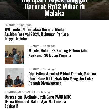
Darurat Rp12 Miliar di
Malaka
HUKRIM
5 hari ago
JPU Tuntut 4 Terdakwa Korupsi Medan
Fashion Festival 2024, Hukuman Penjara
hingga 5 Tahun
HUKRIM
5 hari ago
Majelis Hakim PN Kupang Hukum Ade
Kuswandi 30 Bulan Penjara
HUKRIM
6 hari ago
Dipolisikan Advokat Bildad Thonak, Mantan
Dirut Bank NTT Izhak Rihi Mengaku Tidak
Pernah Diwawancara
PENDIDIKAN & SASTRA
7 hari ago
Universitas Uyelindo Latih Guru PAUD MRC
Osiloa Membuat Bahan Ajar Multimedia
Edukatif