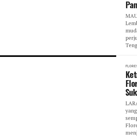
Pan
MAUM
Lemb
muda
perj
Teng
FLORE
Ket
Flo
Suk
LARA
yang
semp
Flor
menj