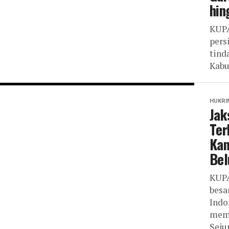
hin
KUPA
pers
tind
Kabu
HUKRI
Jak
Ter
Kan
Bel
KUPA
besa
Indo
memb
Seju