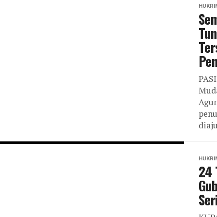
HUKRI
Sem
Tun
Ter
Pen
PASI
Muda
Agun
penu
diaj
HUKRI
24 
Gub
Ser