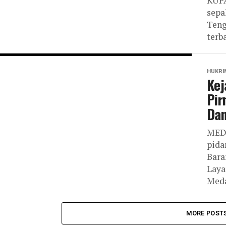
KUPA
sepa
Teng
terb
HUKRI
Kej
Pir
Dan
MEDA
pida
Bara
Laya
Meda
MORE POST