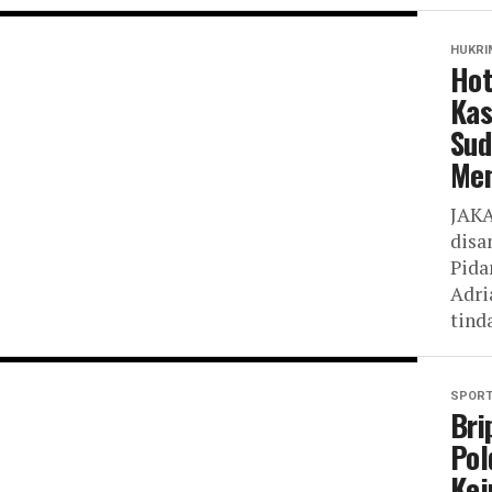
HUKRI
Hot
Kas
Sud
Men
JAKA
disa
Pida
Adri
tind
SPOR
Bri
Pol
Kej