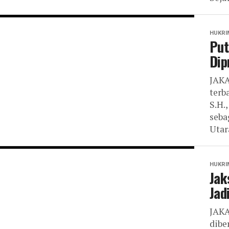
HUKRI
Put
Dip
JAKA
terb
S.H.
seba
Utara
HUKRI
Jak
Jad
JAKA
dibe