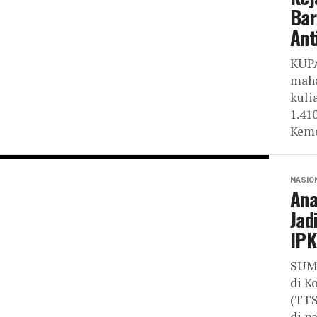
Bar
Ant
KUPA
maha
kuli
1.41
Keme
NASIO
Ana
Jad
IPK
SUM
di K
(TTS
di p