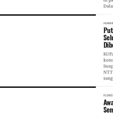
Dala
HUKRI
Put
Sel
Dib
KUPA
koru
Sunp
NTT 
sanga
FLORE
Awa
Sem