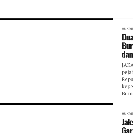
HUKRI
Dua
Bur
dan
JAKA
peja
Repu
kepe
Bumi
HUKRI
Jak
Gar