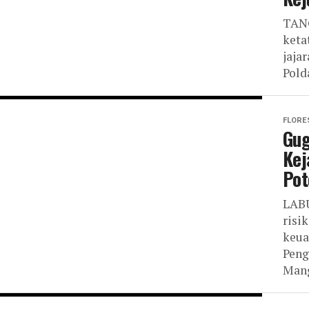
TANG
keta
jaja
Pold
FLORE
Gug
Kej
Pot
LABU
risi
keua
Peng
Mang