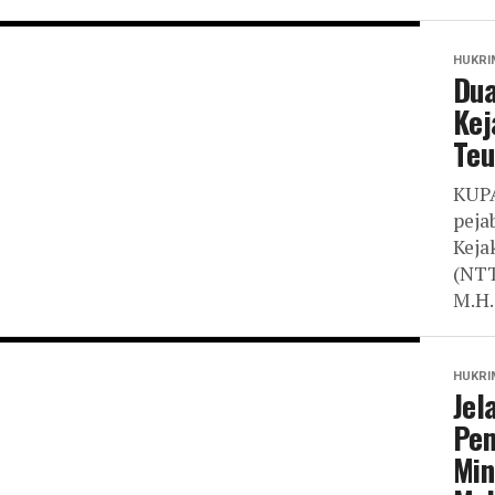
HUKRI
Dua
Kej
Teu
KUPA
peja
Keja
(NTT
M.H.,
HUKRI
Jel
Pem
Min