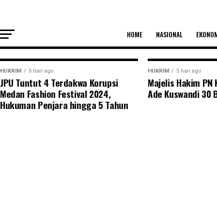
KUPANG, PENATIMOR – Aroma dugaan korupsi dalam proye
HOME
NASIONAL
EKONO
HUKRIM
5 hari ago
HUKRIM
5 hari ago
JPU Tuntut 4 Terdakwa Korupsi
Majelis Hakim PN
Medan Fashion Festival 2024,
Ade Kuswandi 30 
Hukuman Penjara hingga 5 Tahun