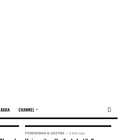
Proyek Tanggul
laka
laka kian menguat. Kejaksaan Tinggi (Kejati)
LKADA
CHANNEL
PENDIDIKAN & SASTRA
6 hari ago