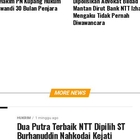
s Hakim PN Kupang Hukum
Dipolisikan Advokat Bildad
wandi 30 Bulan Penjara
Mantan Dirut Bank NTT Izha
Mengaku Tidak Pernah
Diwawancara
MORE NEWS
HUKRIM
1 minggu ago
Dua Putra Terbaik NTT Dipilih ST
Burhanuddin Nahkodai Kejati