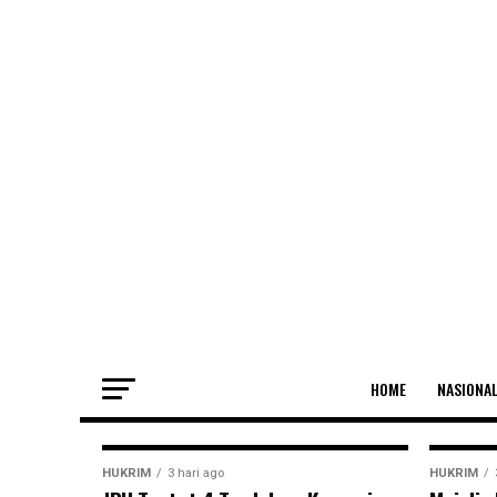
Kejati NTT Bo
Dar
KUPANG, PENATIMOR – Aroma dugaan korupsi da
HOME
NASIONA
HUKRIM
3 hari ago
HUKRIM