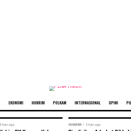
ngkar Dugaan Korupsi 
urat Rp12 Miliar di Ma
lam proyek pembangunan tanggul darurat di Kabupaten Ma
Nusa...
L
EKONOMI
HUKRIM
POLKAM
INTERNASIONAL
OPINI
PI
3 hari ago
HUKRIM
5 hari ago