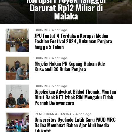
Darurat Rp12 Miliar di
Malaka
HUKRIM
4 hari ago
JPU Tuntut 4 Terdakwa Korupsi Medan
Fashion Festival 2024, Hukuman Penjara
hingga 5 Tahun
HUKRIM
4 hari ago
Majelis Hakim PN Kupang Hukum Ade
Kuswandi 30 Bulan Penjara
HUKRIM
5 hari ago
Dipolisikan Advokat Bildad Thonak, Mantan
Dirut Bank NTT Izhak Rihi Mengaku Tidak
Pernah Diwawancara
PENDIDIKAN & SASTRA
6 hari ago
Universitas Uyelindo Latih Guru PAUD MRC
Osiloa Membuat Bahan Ajar Multimedia
Edukatif