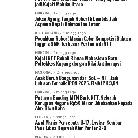
jadi Kajati Maluku Utara
HUKRIM
1 minggu ago
Jaksa Agung Tunjuk Roberth Lambila Jadi
Aspema Kejati Kalimantan Timur
KOTA KUPANG
2 minggu ago
Pecahkan Rekor! Maxim Gelar Kompetisi Bahasa
Inggris SMK Terbesar Pertama di NTT
HUKRIM
2 minggu ago
Kejati NTT Bekali Ribuan Mahasiswa Baru
Poltekkes Kupang dengan Nilai Antikorupsi
NASIONAL
2 minggu ago
Anak Buruh Bangunan dari SoE – NTT Jadi
Lulusan Terbaik IPDN 2026, Raih IPK 3,84
HUKRIM
2 minggu ago
Putusan Banding MTN Bank NTT, Seluruh
Kerugian Negara Rp50 Miliar Dibebankan kepada
Alex Riwu Kaho
FLORES
2 minggu ago
Awal Manis Persebata U-17, Laskar Sembur
Paus Libas Rajawali Alor Pantar 3-0
FLORES
2 minggu ago