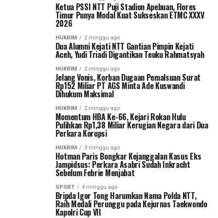
Ketua PSSI NTT Puji Stadion Apebuan, Flores
Timur Punya Modal Kuat Sukseskan ETMC XXXV
2026
HUKRIM
2 minggu ago
Dua Alumni Kejati NTT Gantian Pimpin Kejati
Aceh, Yudi Triadi Digantikan Teuku Rahmatsyah
HUKRIM
2 minggu ago
Jelang Vonis, Korban Dugaan Pemalsuan Surat
Rp152 Miliar PT AGS Minta Ade Kuswandi
Dihukum Maksimal
HUKRIM
2 minggu ago
Momentum HBA Ke-66, Kejari Rokan Hulu
Pulihkan Rp1,38 Miliar Kerugian Negara dari Dua
Perkara Korupsi
HUKRIM
3 minggu ago
Hotman Paris Bongkar Kejanggalan Kasus Eks
Jampidsus: Perkara Asabri Sudah Inkracht
Sebelum Febrie Menjabat
SPORT
4 minggu ago
Bripda Igor Tong Harumkan Nama Polda NTT,
Raih Medali Perunggu pada Kejurnas Taekwondo
Kapolri Cup VII