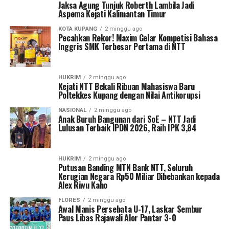
Jaksa Agung Tunjuk Roberth Lambila Jadi
Aspema Kejati Kalimantan Timur
KOTA KUPANG
2 minggu ago
Pecahkan Rekor! Maxim Gelar Kompetisi Bahasa
Inggris SMK Terbesar Pertama di NTT
HUKRIM
2 minggu ago
Kejati NTT Bekali Ribuan Mahasiswa Baru
Poltekkes Kupang dengan Nilai Antikorupsi
NASIONAL
2 minggu ago
Anak Buruh Bangunan dari SoE – NTT Jadi
Lulusan Terbaik IPDN 2026, Raih IPK 3,84
HUKRIM
2 minggu ago
Putusan Banding MTN Bank NTT, Seluruh
Kerugian Negara Rp50 Miliar Dibebankan kepada
Alex Riwu Kaho
FLORES
2 minggu ago
Awal Manis Persebata U-17, Laskar Sembur
Paus Libas Rajawali Alor Pantar 3-0