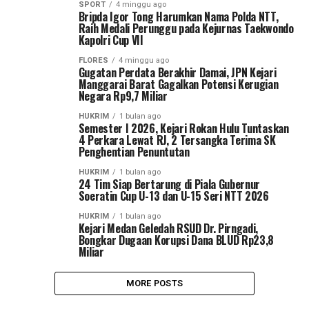
SPORT
4 minggu ago
Bripda Igor Tong Harumkan Nama Polda NTT,
Raih Medali Perunggu pada Kejurnas Taekwondo
Kapolri Cup VII
FLORES
4 minggu ago
Gugatan Perdata Berakhir Damai, JPN Kejari
Manggarai Barat Gagalkan Potensi Kerugian
Negara Rp9,7 Miliar
HUKRIM
1 bulan ago
Semester I 2026, Kejari Rokan Hulu Tuntaskan
4 Perkara Lewat RJ, 2 Tersangka Terima SK
Penghentian Penuntutan
HUKRIM
1 bulan ago
24 Tim Siap Bertarung di Piala Gubernur
Soeratin Cup U-13 dan U-15 Seri NTT 2026
HUKRIM
1 bulan ago
Kejari Medan Geledah RSUD Dr. Pirngadi,
Bongkar Dugaan Korupsi Dana BLUD Rp23,8
Miliar
MORE POSTS