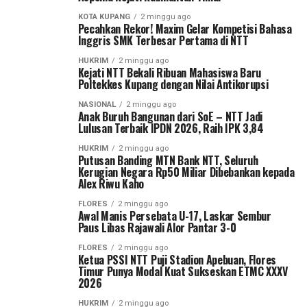
KOTA KUPANG
2 minggu ago
Pecahkan Rekor! Maxim Gelar Kompetisi Bahasa
Inggris SMK Terbesar Pertama di NTT
HUKRIM
2 minggu ago
Kejati NTT Bekali Ribuan Mahasiswa Baru
Poltekkes Kupang dengan Nilai Antikorupsi
NASIONAL
2 minggu ago
Anak Buruh Bangunan dari SoE – NTT Jadi
Lulusan Terbaik IPDN 2026, Raih IPK 3,84
HUKRIM
2 minggu ago
Putusan Banding MTN Bank NTT, Seluruh
Kerugian Negara Rp50 Miliar Dibebankan kepada
Alex Riwu Kaho
FLORES
2 minggu ago
Awal Manis Persebata U-17, Laskar Sembur
Paus Libas Rajawali Alor Pantar 3-0
FLORES
2 minggu ago
Ketua PSSI NTT Puji Stadion Apebuan, Flores
Timur Punya Modal Kuat Sukseskan ETMC XXXV
2026
HUKRIM
2 minggu ago