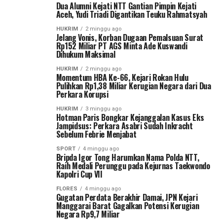
Dua Alumni Kejati NTT Gantian Pimpin Kejati
Aceh, Yudi Triadi Digantikan Teuku Rahmatsyah
HUKRIM
2 minggu ago
Jelang Vonis, Korban Dugaan Pemalsuan Surat
Rp152 Miliar PT AGS Minta Ade Kuswandi
Dihukum Maksimal
HUKRIM
2 minggu ago
Momentum HBA Ke-66, Kejari Rokan Hulu
Pulihkan Rp1,38 Miliar Kerugian Negara dari Dua
Perkara Korupsi
HUKRIM
3 minggu ago
Hotman Paris Bongkar Kejanggalan Kasus Eks
Jampidsus: Perkara Asabri Sudah Inkracht
Sebelum Febrie Menjabat
SPORT
4 minggu ago
Bripda Igor Tong Harumkan Nama Polda NTT,
Raih Medali Perunggu pada Kejurnas Taekwondo
Kapolri Cup VII
FLORES
4 minggu ago
Gugatan Perdata Berakhir Damai, JPN Kejari
Manggarai Barat Gagalkan Potensi Kerugian
Negara Rp9,7 Miliar