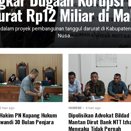
urat Rp12 Miliar di Ma
lam proyek pembangunan tanggul darurat di Kabupaten Ma
Nusa...
2 hari ago
HUKRIM
4 hari ago
s Hakim PN Kupang Hukum
Dipolisikan Advokat Bildad
wandi 30 Bulan Penjara
Mantan Dirut Bank NTT Izha
Mengaku Tidak Pernah