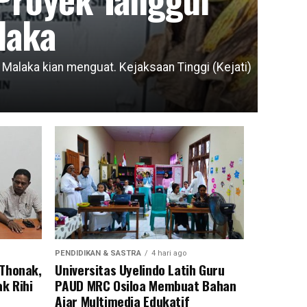
laka
laka kian menguat. Kejaksaan Tinggi (Kejati)
PENDIDIKAN & SASTRA
4 hari ago
 Thonak,
Universitas Uyelindo Latih Guru
k Rihi
PAUD MRC Osiloa Membuat Bahan
Ajar Multimedia Edukatif