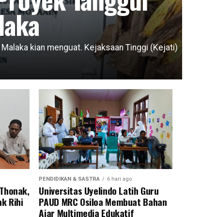
laka
laka kian menguat. Kejaksaan Tinggi (Kejati)
PENDIDIKAN & SASTRA
6 hari ago
 Thonak,
Universitas Uyelindo Latih Guru
k Rihi
PAUD MRC Osiloa Membuat Bahan
Ajar Multimedia Edukatif