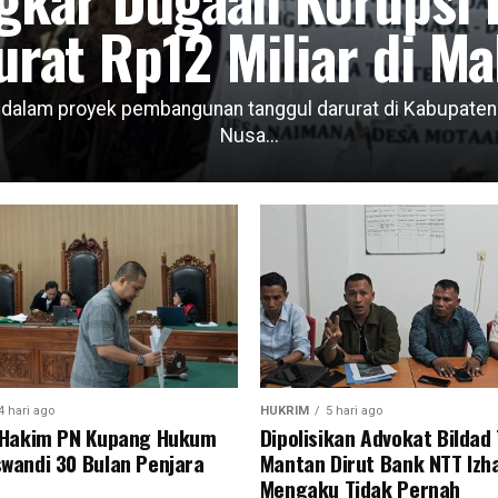
urat Rp12 Miliar di Ma
lam proyek pembangunan tanggul darurat di Kabupaten Ma
Nusa...
4 hari ago
HUKRIM
5 hari ago
s Hakim PN Kupang Hukum
Dipolisikan Advokat Bildad
wandi 30 Bulan Penjara
Mantan Dirut Bank NTT Izha
Mengaku Tidak Pernah