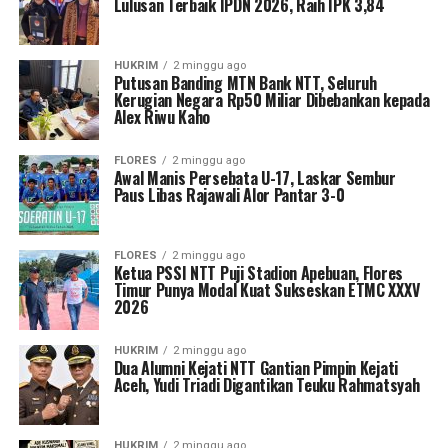
Lulusan Terbaik IPDN 2026, Raih IPK 3,84
HUKRIM
2 minggu ago
Putusan Banding MTN Bank NTT, Seluruh
Kerugian Negara Rp50 Miliar Dibebankan kepada
Alex Riwu Kaho
FLORES
2 minggu ago
Awal Manis Persebata U-17, Laskar Sembur
Paus Libas Rajawali Alor Pantar 3-0
FLORES
2 minggu ago
Ketua PSSI NTT Puji Stadion Apebuan, Flores
Timur Punya Modal Kuat Sukseskan ETMC XXXV
2026
HUKRIM
2 minggu ago
Dua Alumni Kejati NTT Gantian Pimpin Kejati
Aceh, Yudi Triadi Digantikan Teuku Rahmatsyah
HUKRIM
2 minggu ago