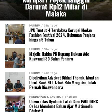
Darurat Rp12 Miliar di
Malaka
HUKRIM
3 hari ago
JPU Tuntut 4 Terdakwa Korupsi Medan
Fashion Festival 2024, Hukuman Penjara
hingga 5 Tahun
HUKRIM
3 hari ago
Majelis Hakim PN Kupang Hukum Ade
Kuswandi 30 Bulan Penjara
HUKRIM
4 hari ago
Dipolisikan Advokat Bildad Thonak, Mantan
Dirut Bank NTT Izhak Rihi Mengaku Tidak
Pernah Diwawancara
PENDIDIKAN & SASTRA
5 hari ago
Universitas Uyelindo Latih Guru PAUD MRC
Osiloa Membuat Bahan Ajar Multimedia
Edukatif