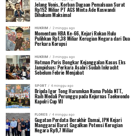
Jelang Vonis, Korban Dugaan Pemalsuan Surat
Rp152 Miliar PT AGS Minta Ade Kuswandi
Dihukum Maksimal
HUKRIM
2 minggu ago
Momentum HBA Ke-66, Kejari Rokan Hulu
Pulihkan Rp1,38 Miliar Kerugian Negara dari Dua
Perkara Korupsi
HUKRIM
3 minggu ago
Hotman Paris Bongkar Kejanggalan Kasus Eks
Jampidsus: Perkara Asabri Sudah Inkracht
Sebelum Febrie Menjabat
SPORT
4 minggu ago
Bripda Igor Tong Harumkan Nama Polda NTT,
Raih Medali Perunggu pada Kejurnas Taekwondo
Kapolri Cup VII
FLORES
4 minggu ago
Gugatan Perdata Berakhir Damai, JPN Kejari
Manggarai Barat Gagalkan Potensi Kerugian
Negara Rp9,7 Miliar