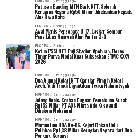
HUKRIM
2 minggu ago
Putusan Banding MTN Bank NTT, Seluruh
Kerugian Negara Rp50 Miliar Dibebankan kepada
Alex Riwu Kaho
FLORES
2 minggu ago
Awal Manis Persebata U-17, Laskar Sembur
Paus Libas Rajawali Alor Pantar 3-0
FLORES
2 minggu ago
Ketua PSSI NTT Puji Stadion Apebuan, Flores
Timur Punya Modal Kuat Sukseskan ETMC XXXV
2026
HUKRIM
2 minggu ago
Dua Alumni Kejati NTT Gantian Pimpin Kejati
Aceh, Yudi Triadi Digantikan Teuku Rahmatsyah
HUKRIM
2 minggu ago
Jelang Vonis, Korban Dugaan Pemalsuan Surat
Rp152 Miliar PT AGS Minta Ade Kuswandi
Dihukum Maksimal
HUKRIM
2 minggu ago
Momentum HBA Ke-66, Kejari Rokan Hulu
Pulihkan Rp1,38 Miliar Kerugian Negara dari Dua
Perkara Korupsi