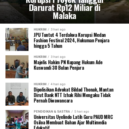
Darurat Rp12 Miliar di
Malaka
HUKRIM
3 hari ago
JPU Tuntut 4 Terdakwa Korupsi Medan
Fashion Festival 2024, Hukuman Penjara
hingga 5 Tahun
HUKRIM
3 hari ago
Majelis Hakim PN Kupang Hukum Ade
Kuswandi 30 Bulan Penjara
HUKRIM
4 hari ago
Dipolisikan Advokat Bildad Thonak, Mantan
Dirut Bank NTT Izhak Rihi Mengaku Tidak
Pernah Diwawancara
PENDIDIKAN & SASTRA
5 hari ago
Universitas Uyelindo Latih Guru PAUD MRC
Osiloa Membuat Bahan Ajar Multimedia
Edukatif