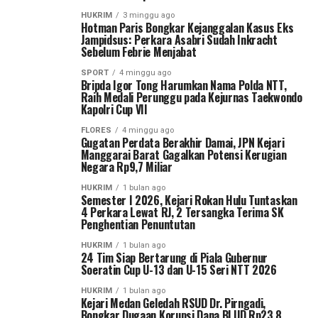
HUKRIM
3 minggu ago
Hotman Paris Bongkar Kejanggalan Kasus Eks
Jampidsus: Perkara Asabri Sudah Inkracht
Sebelum Febrie Menjabat
SPORT
4 minggu ago
Bripda Igor Tong Harumkan Nama Polda NTT,
Raih Medali Perunggu pada Kejurnas Taekwondo
Kapolri Cup VII
FLORES
4 minggu ago
Gugatan Perdata Berakhir Damai, JPN Kejari
Manggarai Barat Gagalkan Potensi Kerugian
Negara Rp9,7 Miliar
HUKRIM
1 bulan ago
Semester I 2026, Kejari Rokan Hulu Tuntaskan
4 Perkara Lewat RJ, 2 Tersangka Terima SK
Penghentian Penuntutan
HUKRIM
1 bulan ago
24 Tim Siap Bertarung di Piala Gubernur
Soeratin Cup U-13 dan U-15 Seri NTT 2026
HUKRIM
1 bulan ago
Kejari Medan Geledah RSUD Dr. Pirngadi,
Bongkar Dugaan Korupsi Dana BLUD Rp23,8