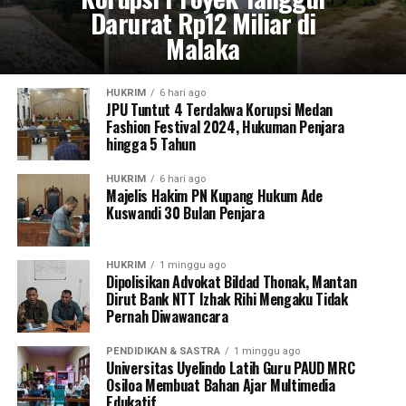
Darurat Rp12 Miliar di
Malaka
HUKRIM
6 hari ago
JPU Tuntut 4 Terdakwa Korupsi Medan
Fashion Festival 2024, Hukuman Penjara
hingga 5 Tahun
HUKRIM
6 hari ago
Majelis Hakim PN Kupang Hukum Ade
Kuswandi 30 Bulan Penjara
HUKRIM
1 minggu ago
Dipolisikan Advokat Bildad Thonak, Mantan
Dirut Bank NTT Izhak Rihi Mengaku Tidak
Pernah Diwawancara
PENDIDIKAN & SASTRA
1 minggu ago
Universitas Uyelindo Latih Guru PAUD MRC
Osiloa Membuat Bahan Ajar Multimedia
Edukatif