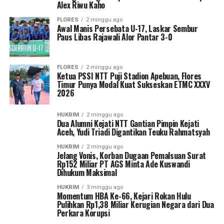
Alex Riwu Kaho
FLORES
2 minggu ago
Awal Manis Persebata U-17, Laskar Sembur
Paus Libas Rajawali Alor Pantar 3-0
FLORES
2 minggu ago
Ketua PSSI NTT Puji Stadion Apebuan, Flores
Timur Punya Modal Kuat Sukseskan ETMC XXXV
2026
HUKRIM
2 minggu ago
Dua Alumni Kejati NTT Gantian Pimpin Kejati
Aceh, Yudi Triadi Digantikan Teuku Rahmatsyah
HUKRIM
2 minggu ago
Jelang Vonis, Korban Dugaan Pemalsuan Surat
Rp152 Miliar PT AGS Minta Ade Kuswandi
Dihukum Maksimal
HUKRIM
3 minggu ago
Momentum HBA Ke-66, Kejari Rokan Hulu
Pulihkan Rp1,38 Miliar Kerugian Negara dari Dua
Perkara Korupsi