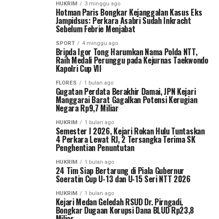
HUKRIM
3 minggu ago
Hotman Paris Bongkar Kejanggalan Kasus Eks
Jampidsus: Perkara Asabri Sudah Inkracht
Sebelum Febrie Menjabat
SPORT
4 minggu ago
Bripda Igor Tong Harumkan Nama Polda NTT,
Raih Medali Perunggu pada Kejurnas Taekwondo
Kapolri Cup VII
FLORES
1 bulan ago
Gugatan Perdata Berakhir Damai, JPN Kejari
Manggarai Barat Gagalkan Potensi Kerugian
Negara Rp9,7 Miliar
HUKRIM
1 bulan ago
Semester I 2026, Kejari Rokan Hulu Tuntaskan
4 Perkara Lewat RJ, 2 Tersangka Terima SK
Penghentian Penuntutan
HUKRIM
1 bulan ago
24 Tim Siap Bertarung di Piala Gubernur
Soeratin Cup U-13 dan U-15 Seri NTT 2026
HUKRIM
1 bulan ago
Kejari Medan Geledah RSUD Dr. Pirngadi,
Bongkar Dugaan Korupsi Dana BLUD Rp23,8
Miliar