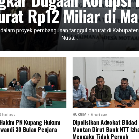
urat Rp12 Miliar di Ma
lam proyek pembangunan tanggul darurat di Kabupaten Ma
Nusa...
5 hari ago
HUKRIM
6 hari ago
s Hakim PN Kupang Hukum
Dipolisikan Advokat Bildad
wandi 30 Bulan Penjara
Mantan Dirut Bank NTT Izha
Mengaku Tidak Pernah