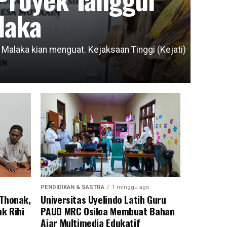
laka
laka kian menguat. Kejaksaan Tinggi (Kejati)
PENDIDIKAN & SASTRA
1 minggu ago
 Thonak,
Universitas Uyelindo Latih Guru
k Rihi
PAUD MRC Osiloa Membuat Bahan
Ajar Multimedia Edukatif