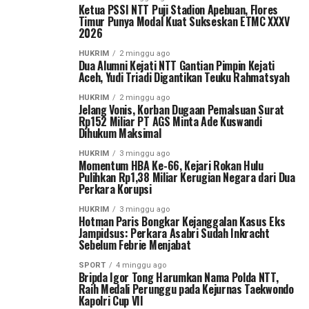
Ketua PSSI NTT Puji Stadion Apebuan, Flores
Timur Punya Modal Kuat Sukseskan ETMC XXXV
2026
HUKRIM
2 minggu ago
Dua Alumni Kejati NTT Gantian Pimpin Kejati
Aceh, Yudi Triadi Digantikan Teuku Rahmatsyah
HUKRIM
2 minggu ago
Jelang Vonis, Korban Dugaan Pemalsuan Surat
Rp152 Miliar PT AGS Minta Ade Kuswandi
Dihukum Maksimal
HUKRIM
3 minggu ago
Momentum HBA Ke-66, Kejari Rokan Hulu
Pulihkan Rp1,38 Miliar Kerugian Negara dari Dua
Perkara Korupsi
HUKRIM
3 minggu ago
Hotman Paris Bongkar Kejanggalan Kasus Eks
Jampidsus: Perkara Asabri Sudah Inkracht
Sebelum Febrie Menjabat
SPORT
4 minggu ago
Bripda Igor Tong Harumkan Nama Polda NTT,
Raih Medali Perunggu pada Kejurnas Taekwondo
Kapolri Cup VII