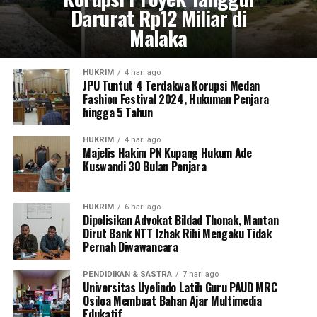
Darurat Rp12 Miliar di
Malaka
HUKRIM
4 hari ago
JPU Tuntut 4 Terdakwa Korupsi Medan
Fashion Festival 2024, Hukuman Penjara
hingga 5 Tahun
HUKRIM
4 hari ago
Majelis Hakim PN Kupang Hukum Ade
Kuswandi 30 Bulan Penjara
HUKRIM
6 hari ago
Dipolisikan Advokat Bildad Thonak, Mantan
Dirut Bank NTT Izhak Rihi Mengaku Tidak
Pernah Diwawancara
PENDIDIKAN & SASTRA
7 hari ago
Universitas Uyelindo Latih Guru PAUD MRC
Osiloa Membuat Bahan Ajar Multimedia
Edukatif