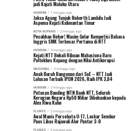
jadi Kajati Maluku Utara
HUKRIM
1 minggu ago
Jaksa Agung Tunjuk Roberth Lambila Jadi
Aspema Kejati Kalimantan Timur
KOTA KUPANG
2 minggu ago
Pecahkan Rekor! Maxim Gelar Kompetisi Bahasa
Inggris SMK Terbesar Pertama di NTT
HUKRIM
2 minggu ago
Kejati NTT Bekali Ribuan Mahasiswa Baru
Poltekkes Kupang dengan Nilai Antikorupsi
NASIONAL
2 minggu ago
Anak Buruh Bangunan dari SoE – NTT Jadi
Lulusan Terbaik IPDN 2026, Raih IPK 3,84
HUKRIM
2 minggu ago
Putusan Banding MTN Bank NTT, Seluruh
Kerugian Negara Rp50 Miliar Dibebankan kepada
Alex Riwu Kaho
FLORES
2 minggu ago
Awal Manis Persebata U-17, Laskar Sembur
Paus Libas Rajawali Alor Pantar 3-0
FLORES
2 minggu ago