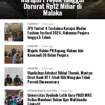
Darurat Rp12 Miliar di
Malaka
HUKRIM
3 hari ago
JPU Tuntut 4 Terdakwa Korupsi Medan
Fashion Festival 2024, Hukuman Penjara
hingga 5 Tahun
HUKRIM
3 hari ago
Majelis Hakim PN Kupang Hukum Ade
Kuswandi 30 Bulan Penjara
HUKRIM
5 hari ago
Dipolisikan Advokat Bildad Thonak, Mantan
Dirut Bank NTT Izhak Rihi Mengaku Tidak
Pernah Diwawancara
PENDIDIKAN & SASTRA
5 hari ago
Universitas Uyelindo Latih Guru PAUD MRC
Osiloa Membuat Bahan Ajar Multimedia
Edukatif