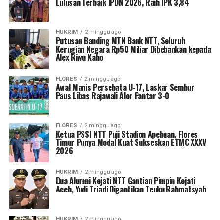
Lulusan Terbaik IPDN 2026, Raih IPK 3,84
HUKRIM
2 minggu ago
Putusan Banding MTN Bank NTT, Seluruh
Kerugian Negara Rp50 Miliar Dibebankan kepada
Alex Riwu Kaho
FLORES
2 minggu ago
Awal Manis Persebata U-17, Laskar Sembur
Paus Libas Rajawali Alor Pantar 3-0
FLORES
2 minggu ago
Ketua PSSI NTT Puji Stadion Apebuan, Flores
Timur Punya Modal Kuat Sukseskan ETMC XXXV
2026
HUKRIM
2 minggu ago
Dua Alumni Kejati NTT Gantian Pimpin Kejati
Aceh, Yudi Triadi Digantikan Teuku Rahmatsyah
HUKRIM
2 minggu ago