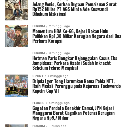
Jelang Vonis, Korban Dugaan Pemalsuan Surat
Rp152 Miliar PT AGS Minta Ade Kuswandi
Dihukum Maksimal
HUKRIM
2 minggu ago
Momentum HBA Ke-66, Kejari Rokan Hulu
Pulihkan Rp1,38 Miliar Kerugian Negara dari Dua
Perkara Korupsi
HUKRIM
3 minggu ago
Hotman Paris Bongkar Kejanggalan Kasus Eks
Jampidsus: Perkara Asabri Sudah Inkracht
Sebelum Febrie Menjabat
SPORT
4 minggu ago
Bripda Igor Tong Harumkan Nama Polda NTT,
Raih Medali Perunggu pada Kejurnas Taekwondo
Kapolri Cup VII
FLORES
4 minggu ago
Gugatan Perdata Berakhir Damai, JPN Kejari
Manggarai Barat Gagalkan Potensi Kerugian
Negara Rp9,7 Miliar
HUKRIM
1 bulan ago