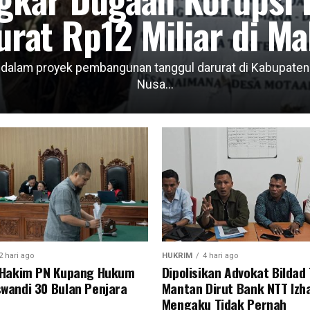
urat Rp12 Miliar di Ma
lam proyek pembangunan tanggul darurat di Kabupaten Ma
Nusa...
2 hari ago
HUKRIM
4 hari ago
s Hakim PN Kupang Hukum
Dipolisikan Advokat Bildad
wandi 30 Bulan Penjara
Mantan Dirut Bank NTT Izha
Mengaku Tidak Pernah