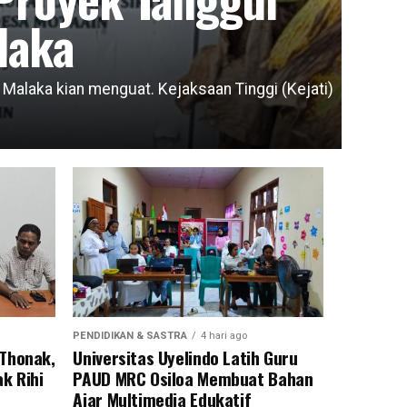
laka
laka kian menguat. Kejaksaan Tinggi (Kejati)
PENDIDIKAN & SASTRA
4 hari ago
 Thonak,
Universitas Uyelindo Latih Guru
k Rihi
PAUD MRC Osiloa Membuat Bahan
Ajar Multimedia Edukatif