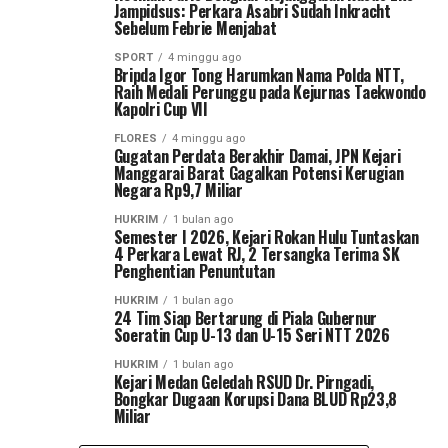
Jampidsus: Perkara Asabri Sudah Inkracht
Sebelum Febrie Menjabat
SPORT
4 minggu ago
Bripda Igor Tong Harumkan Nama Polda NTT,
Raih Medali Perunggu pada Kejurnas Taekwondo
Kapolri Cup VII
FLORES
4 minggu ago
Gugatan Perdata Berakhir Damai, JPN Kejari
Manggarai Barat Gagalkan Potensi Kerugian
Negara Rp9,7 Miliar
HUKRIM
1 bulan ago
Semester I 2026, Kejari Rokan Hulu Tuntaskan
4 Perkara Lewat RJ, 2 Tersangka Terima SK
Penghentian Penuntutan
HUKRIM
1 bulan ago
24 Tim Siap Bertarung di Piala Gubernur
Soeratin Cup U-13 dan U-15 Seri NTT 2026
HUKRIM
1 bulan ago
Kejari Medan Geledah RSUD Dr. Pirngadi,
Bongkar Dugaan Korupsi Dana BLUD Rp23,8
Miliar