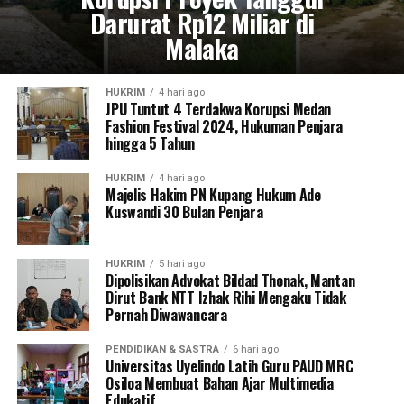
Darurat Rp12 Miliar di
Malaka
HUKRIM
4 hari ago
JPU Tuntut 4 Terdakwa Korupsi Medan
Fashion Festival 2024, Hukuman Penjara
hingga 5 Tahun
HUKRIM
4 hari ago
Majelis Hakim PN Kupang Hukum Ade
Kuswandi 30 Bulan Penjara
HUKRIM
5 hari ago
Dipolisikan Advokat Bildad Thonak, Mantan
Dirut Bank NTT Izhak Rihi Mengaku Tidak
Pernah Diwawancara
PENDIDIKAN & SASTRA
6 hari ago
Universitas Uyelindo Latih Guru PAUD MRC
Osiloa Membuat Bahan Ajar Multimedia
Edukatif