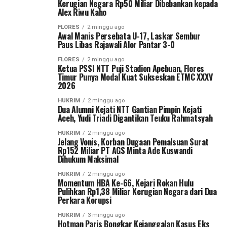
Kerugian Negara Rp50 Miliar Dibebankan kepada
Alex Riwu Kaho
FLORES
2 minggu ago
Awal Manis Persebata U-17, Laskar Sembur
Paus Libas Rajawali Alor Pantar 3-0
FLORES
2 minggu ago
Ketua PSSI NTT Puji Stadion Apebuan, Flores
Timur Punya Modal Kuat Sukseskan ETMC XXXV
2026
HUKRIM
2 minggu ago
Dua Alumni Kejati NTT Gantian Pimpin Kejati
Aceh, Yudi Triadi Digantikan Teuku Rahmatsyah
HUKRIM
2 minggu ago
Jelang Vonis, Korban Dugaan Pemalsuan Surat
Rp152 Miliar PT AGS Minta Ade Kuswandi
Dihukum Maksimal
HUKRIM
2 minggu ago
Momentum HBA Ke-66, Kejari Rokan Hulu
Pulihkan Rp1,38 Miliar Kerugian Negara dari Dua
Perkara Korupsi
HUKRIM
3 minggu ago
Hotman Paris Bongkar Kejanggalan Kasus Eks