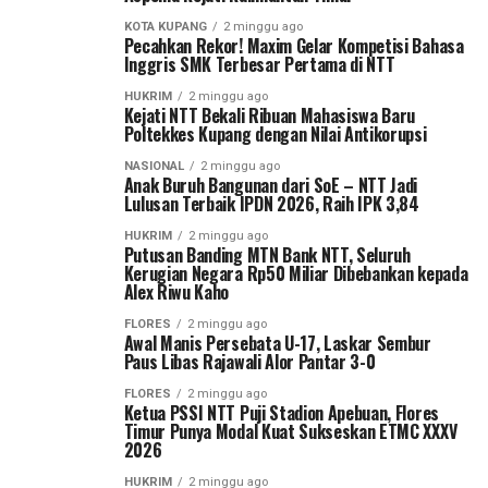
KOTA KUPANG
2 minggu ago
Pecahkan Rekor! Maxim Gelar Kompetisi Bahasa
Inggris SMK Terbesar Pertama di NTT
HUKRIM
2 minggu ago
Kejati NTT Bekali Ribuan Mahasiswa Baru
Poltekkes Kupang dengan Nilai Antikorupsi
NASIONAL
2 minggu ago
Anak Buruh Bangunan dari SoE – NTT Jadi
Lulusan Terbaik IPDN 2026, Raih IPK 3,84
HUKRIM
2 minggu ago
Putusan Banding MTN Bank NTT, Seluruh
Kerugian Negara Rp50 Miliar Dibebankan kepada
Alex Riwu Kaho
FLORES
2 minggu ago
Awal Manis Persebata U-17, Laskar Sembur
Paus Libas Rajawali Alor Pantar 3-0
FLORES
2 minggu ago
Ketua PSSI NTT Puji Stadion Apebuan, Flores
Timur Punya Modal Kuat Sukseskan ETMC XXXV
2026
HUKRIM
2 minggu ago