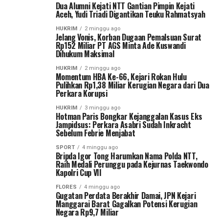
Dua Alumni Kejati NTT Gantian Pimpin Kejati
Aceh, Yudi Triadi Digantikan Teuku Rahmatsyah
HUKRIM
2 minggu ago
Jelang Vonis, Korban Dugaan Pemalsuan Surat
Rp152 Miliar PT AGS Minta Ade Kuswandi
Dihukum Maksimal
HUKRIM
2 minggu ago
Momentum HBA Ke-66, Kejari Rokan Hulu
Pulihkan Rp1,38 Miliar Kerugian Negara dari Dua
Perkara Korupsi
HUKRIM
3 minggu ago
Hotman Paris Bongkar Kejanggalan Kasus Eks
Jampidsus: Perkara Asabri Sudah Inkracht
Sebelum Febrie Menjabat
SPORT
4 minggu ago
Bripda Igor Tong Harumkan Nama Polda NTT,
Raih Medali Perunggu pada Kejurnas Taekwondo
Kapolri Cup VII
FLORES
4 minggu ago
Gugatan Perdata Berakhir Damai, JPN Kejari
Manggarai Barat Gagalkan Potensi Kerugian
Negara Rp9,7 Miliar