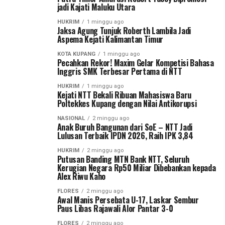
jadi Kajati Maluku Utara
HUKRIM
1 minggu ago
Jaksa Agung Tunjuk Roberth Lambila Jadi
Aspema Kejati Kalimantan Timur
KOTA KUPANG
1 minggu ago
Pecahkan Rekor! Maxim Gelar Kompetisi Bahasa
Inggris SMK Terbesar Pertama di NTT
HUKRIM
1 minggu ago
Kejati NTT Bekali Ribuan Mahasiswa Baru
Poltekkes Kupang dengan Nilai Antikorupsi
NASIONAL
2 minggu ago
Anak Buruh Bangunan dari SoE – NTT Jadi
Lulusan Terbaik IPDN 2026, Raih IPK 3,84
HUKRIM
2 minggu ago
Putusan Banding MTN Bank NTT, Seluruh
Kerugian Negara Rp50 Miliar Dibebankan kepada
Alex Riwu Kaho
FLORES
2 minggu ago
Awal Manis Persebata U-17, Laskar Sembur
Paus Libas Rajawali Alor Pantar 3-0
FLORES
2 minggu ago