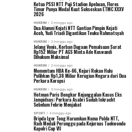
Ketua PSSI NTT Puji Stadion Apebuan, Flores
Timur Punya Modal Kuat Sukseskan ETMC XXXV
2026
HUKRIM
2 minggu ago
Dua Alumni Kejati NTT Gantian Pimpin Kejati
Aceh, Yudi Triadi Digantikan Teuku Rahmatsyah
HUKRIM
2 minggu ago
Jelang Vonis, Korban Dugaan Pemalsuan Surat
Rp152 Miliar PT AGS Minta Ade Kuswandi
Dihukum Maksimal
HUKRIM
2 minggu ago
Momentum HBA Ke-66, Kejari Rokan Hulu
Pulihkan Rp1,38 Miliar Kerugian Negara dari Dua
Perkara Korupsi
HUKRIM
3 minggu ago
Hotman Paris Bongkar Kejanggalan Kasus Eks
Jampidsus: Perkara Asabri Sudah Inkracht
Sebelum Febrie Menjabat
SPORT
4 minggu ago
Bripda Igor Tong Harumkan Nama Polda NTT,
Raih Medali Perunggu pada Kejurnas Taekwondo
Kapolri Cup VII