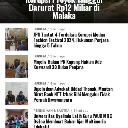
Darurat Rp12 Miliar di
Malaka
HUKRIM
3 hari ago
JPU Tuntut 4 Terdakwa Korupsi Medan
Fashion Festival 2024, Hukuman Penjara
hingga 5 Tahun
HUKRIM
3 hari ago
Majelis Hakim PN Kupang Hukum Ade
Kuswandi 30 Bulan Penjara
HUKRIM
4 hari ago
Dipolisikan Advokat Bildad Thonak, Mantan
Dirut Bank NTT Izhak Rihi Mengaku Tidak
Pernah Diwawancara
PENDIDIKAN & SASTRA
5 hari ago
Universitas Uyelindo Latih Guru PAUD MRC
Osiloa Membuat Bahan Ajar Multimedia
Edukatif