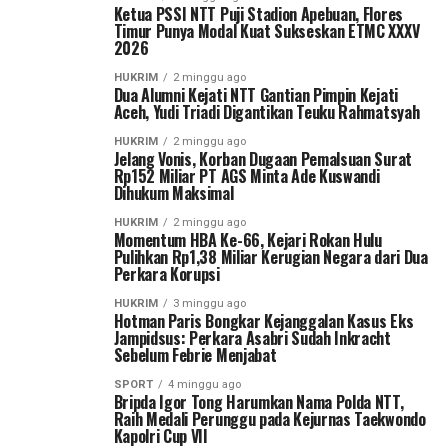
Ketua PSSI NTT Puji Stadion Apebuan, Flores
Timur Punya Modal Kuat Sukseskan ETMC XXXV
2026
HUKRIM
2 minggu ago
Dua Alumni Kejati NTT Gantian Pimpin Kejati
Aceh, Yudi Triadi Digantikan Teuku Rahmatsyah
HUKRIM
2 minggu ago
Jelang Vonis, Korban Dugaan Pemalsuan Surat
Rp152 Miliar PT AGS Minta Ade Kuswandi
Dihukum Maksimal
HUKRIM
2 minggu ago
Momentum HBA Ke-66, Kejari Rokan Hulu
Pulihkan Rp1,38 Miliar Kerugian Negara dari Dua
Perkara Korupsi
HUKRIM
3 minggu ago
Hotman Paris Bongkar Kejanggalan Kasus Eks
Jampidsus: Perkara Asabri Sudah Inkracht
Sebelum Febrie Menjabat
SPORT
4 minggu ago
Bripda Igor Tong Harumkan Nama Polda NTT,
Raih Medali Perunggu pada Kejurnas Taekwondo
Kapolri Cup VII