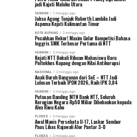
jadi Kajati Maluku Utara
HUKRIM
1 minggu ago
Jaksa Agung Tunjuk Roberth Lambila Jadi
Aspema Kejati Kalimantan Timur
KOTA KUPANG
2 minggu ago
Pecahkan Rekor! Maxim Gelar Kompetisi Bahasa
Inggris SMK Terbesar Pertama di NTT
HUKRIM
2 minggu ago
Kejati NTT Bekali Ribuan Mahasiswa Baru
Poltekkes Kupang dengan Nilai Antikorupsi
NASIONAL
2 minggu ago
Anak Buruh Bangunan dari SoE – NTT Jadi
Lulusan Terbaik IPDN 2026, Raih IPK 3,84
HUKRIM
2 minggu ago
Putusan Banding MTN Bank NTT, Seluruh
Kerugian Negara Rp50 Miliar Dibebankan kepada
Alex Riwu Kaho
FLORES
2 minggu ago
Awal Manis Persebata U-17, Laskar Sembur
Paus Libas Rajawali Alor Pantar 3-0
FLORES
2 minggu ago