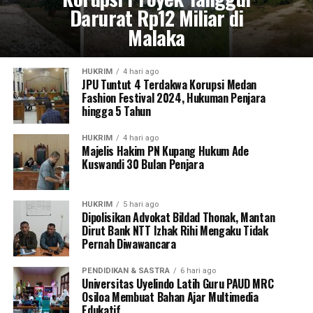
Darurat Rp12 Miliar di
Malaka
HUKRIM
4 hari ago
JPU Tuntut 4 Terdakwa Korupsi Medan
Fashion Festival 2024, Hukuman Penjara
hingga 5 Tahun
HUKRIM
4 hari ago
Majelis Hakim PN Kupang Hukum Ade
Kuswandi 30 Bulan Penjara
HUKRIM
5 hari ago
Dipolisikan Advokat Bildad Thonak, Mantan
Dirut Bank NTT Izhak Rihi Mengaku Tidak
Pernah Diwawancara
PENDIDIKAN & SASTRA
6 hari ago
Universitas Uyelindo Latih Guru PAUD MRC
Osiloa Membuat Bahan Ajar Multimedia
Edukatif