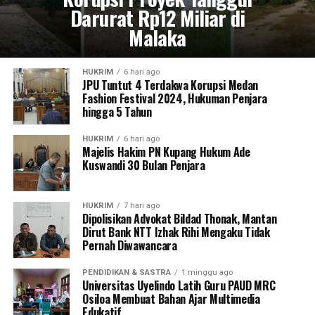
Darurat Rp12 Miliar di
Malaka
HUKRIM
6 hari ago
JPU Tuntut 4 Terdakwa Korupsi Medan
Fashion Festival 2024, Hukuman Penjara
hingga 5 Tahun
HUKRIM
6 hari ago
Majelis Hakim PN Kupang Hukum Ade
Kuswandi 30 Bulan Penjara
HUKRIM
7 hari ago
Dipolisikan Advokat Bildad Thonak, Mantan
Dirut Bank NTT Izhak Rihi Mengaku Tidak
Pernah Diwawancara
PENDIDIKAN & SASTRA
1 minggu ago
Universitas Uyelindo Latih Guru PAUD MRC
Osiloa Membuat Bahan Ajar Multimedia
Edukatif