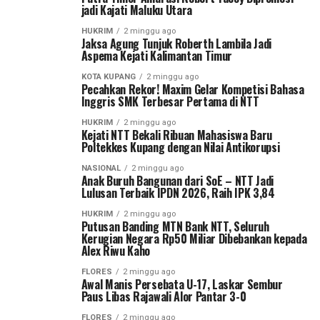
jadi Kajati Maluku Utara
HUKRIM
2 minggu ago
Jaksa Agung Tunjuk Roberth Lambila Jadi
Aspema Kejati Kalimantan Timur
KOTA KUPANG
2 minggu ago
Pecahkan Rekor! Maxim Gelar Kompetisi Bahasa
Inggris SMK Terbesar Pertama di NTT
HUKRIM
2 minggu ago
Kejati NTT Bekali Ribuan Mahasiswa Baru
Poltekkes Kupang dengan Nilai Antikorupsi
NASIONAL
2 minggu ago
Anak Buruh Bangunan dari SoE – NTT Jadi
Lulusan Terbaik IPDN 2026, Raih IPK 3,84
HUKRIM
2 minggu ago
Putusan Banding MTN Bank NTT, Seluruh
Kerugian Negara Rp50 Miliar Dibebankan kepada
Alex Riwu Kaho
FLORES
2 minggu ago
Awal Manis Persebata U-17, Laskar Sembur
Paus Libas Rajawali Alor Pantar 3-0
FLORES
2 minggu ago