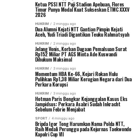
Ketua PSSI NTT Puji Stadion Apebuan, Flores
Timur Punya Modal Kuat Sukseskan ETMC XXXV
2026
HUKRIM
2 minggu ago
Dua Alumni Kejati NTT Gantian Pimpin Kejati
Aceh, Yudi Triadi Digantikan Teuku Rahmatsyah
HUKRIM
2 minggu ago
Jelang Vonis, Korban Dugaan Pemalsuan Surat
Rp152 Miliar PT AGS Minta Ade Kuswandi
Dihukum Maksimal
HUKRIM
3 minggu ago
Momentum HBA Ke-66, Kejari Rokan Hulu
Pulihkan Rp1,38 Miliar Kerugian Negara dari Dua
Perkara Korupsi
HUKRIM
3 minggu ago
Hotman Paris Bongkar Kejanggalan Kasus Eks
Jampidsus: Perkara Asabri Sudah Inkracht
Sebelum Febrie Menjabat
SPORT
4 minggu ago
Bripda Igor Tong Harumkan Nama Polda NTT,
Raih Medali Perunggu pada Kejurnas Taekwondo
Kapolri Cup VII