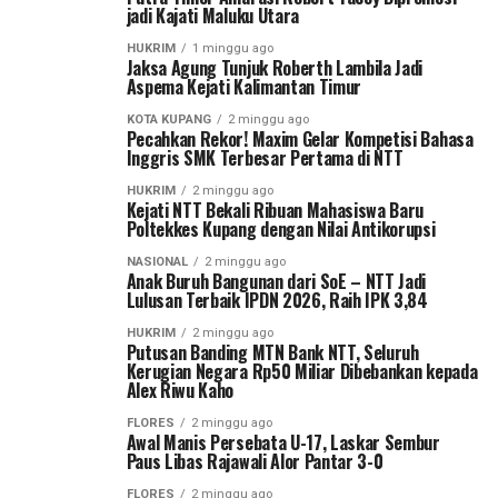
jadi Kajati Maluku Utara
HUKRIM
1 minggu ago
Jaksa Agung Tunjuk Roberth Lambila Jadi
Aspema Kejati Kalimantan Timur
KOTA KUPANG
2 minggu ago
Pecahkan Rekor! Maxim Gelar Kompetisi Bahasa
Inggris SMK Terbesar Pertama di NTT
HUKRIM
2 minggu ago
Kejati NTT Bekali Ribuan Mahasiswa Baru
Poltekkes Kupang dengan Nilai Antikorupsi
NASIONAL
2 minggu ago
Anak Buruh Bangunan dari SoE – NTT Jadi
Lulusan Terbaik IPDN 2026, Raih IPK 3,84
HUKRIM
2 minggu ago
Putusan Banding MTN Bank NTT, Seluruh
Kerugian Negara Rp50 Miliar Dibebankan kepada
Alex Riwu Kaho
FLORES
2 minggu ago
Awal Manis Persebata U-17, Laskar Sembur
Paus Libas Rajawali Alor Pantar 3-0
FLORES
2 minggu ago