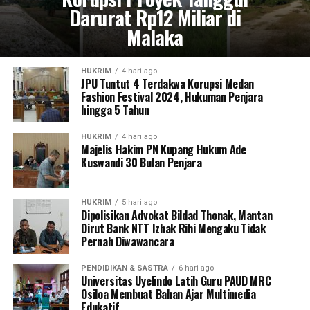
Darurat Rp12 Miliar di
Malaka
HUKRIM
4 hari ago
JPU Tuntut 4 Terdakwa Korupsi Medan
Fashion Festival 2024, Hukuman Penjara
hingga 5 Tahun
HUKRIM
4 hari ago
Majelis Hakim PN Kupang Hukum Ade
Kuswandi 30 Bulan Penjara
HUKRIM
5 hari ago
Dipolisikan Advokat Bildad Thonak, Mantan
Dirut Bank NTT Izhak Rihi Mengaku Tidak
Pernah Diwawancara
PENDIDIKAN & SASTRA
6 hari ago
Universitas Uyelindo Latih Guru PAUD MRC
Osiloa Membuat Bahan Ajar Multimedia
Edukatif