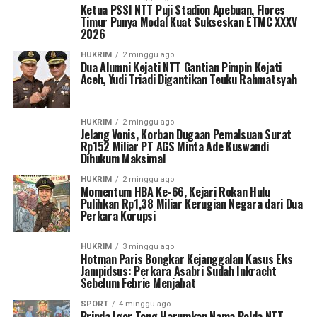
Ketua PSSI NTT Puji Stadion Apebuan, Flores
Timur Punya Modal Kuat Sukseskan ETMC XXXV
2026
HUKRIM
2 minggu ago
Dua Alumni Kejati NTT Gantian Pimpin Kejati
Aceh, Yudi Triadi Digantikan Teuku Rahmatsyah
HUKRIM
2 minggu ago
Jelang Vonis, Korban Dugaan Pemalsuan Surat
Rp152 Miliar PT AGS Minta Ade Kuswandi
Dihukum Maksimal
HUKRIM
2 minggu ago
Momentum HBA Ke-66, Kejari Rokan Hulu
Pulihkan Rp1,38 Miliar Kerugian Negara dari Dua
Perkara Korupsi
HUKRIM
3 minggu ago
Hotman Paris Bongkar Kejanggalan Kasus Eks
Jampidsus: Perkara Asabri Sudah Inkracht
Sebelum Febrie Menjabat
SPORT
4 minggu ago
Bripda Igor Tong Harumkan Nama Polda NTT,