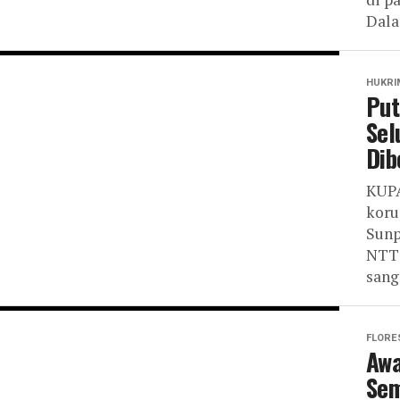
Dala
HUKRI
Put
Sel
Dib
KUPA
koru
Sunp
NTT 
sanga
FLORE
Awa
Sem