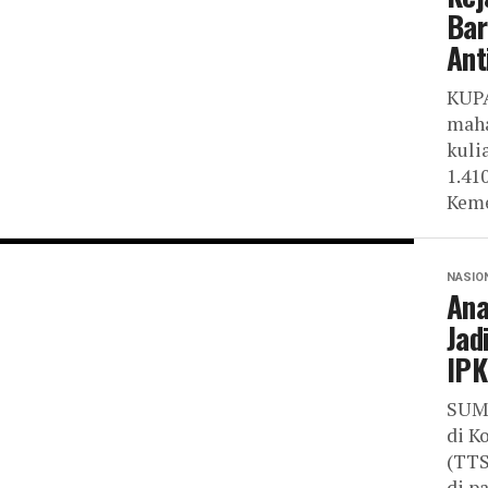
Bar
Ant
KUPA
maha
kuli
1.41
Keme
NASIO
Ana
Jad
IPK
SUM
di K
(TTS
di p