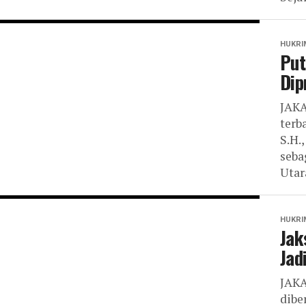
HUKRI
Put
Dip
JAKA
terb
S.H.
seba
Utara
HUKRI
Jak
Jad
JAKA
dibe