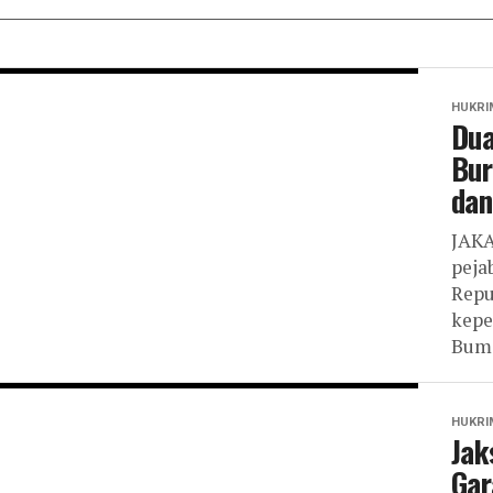
HUKRI
Dua
Bur
dan
JAKA
peja
Repu
kepe
Bumi
HUKRI
Jak
Gar