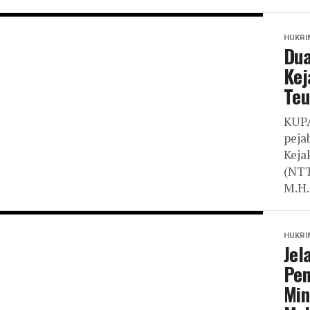
HUKRI
Dua
Kej
Teu
KUPA
peja
Keja
(NTT
M.H.,
HUKRI
Jel
Pem
Min