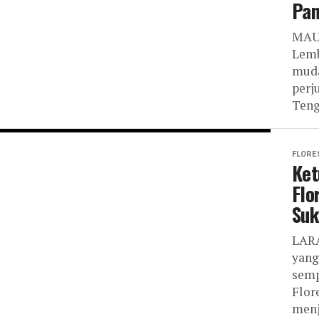
Pan
MAUM
Lemb
muda
perj
Teng
FLORE
Ket
Flo
Suk
LARA
yang
semp
Flor
menj