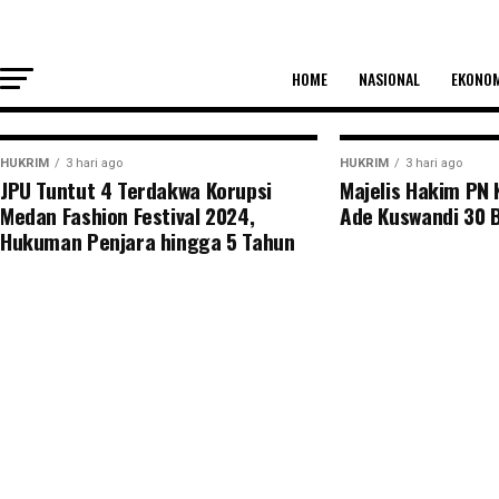
KUPANG, PENATIMOR – Aroma dugaan korupsi dalam proye
HOME
NASIONAL
EKONO
HUKRIM
3 hari ago
HUKRIM
3 hari ago
JPU Tuntut 4 Terdakwa Korupsi
Majelis Hakim PN
Medan Fashion Festival 2024,
Ade Kuswandi 30 
Hukuman Penjara hingga 5 Tahun