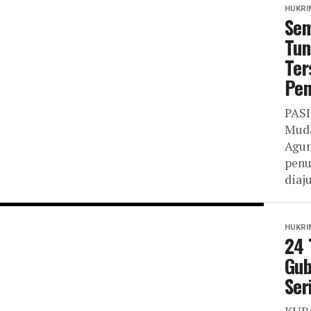
HUKRI
Sem
Tun
Ter
Pen
PASI
Muda
Agun
penu
diaj
HUKRI
24 
Gub
Ser