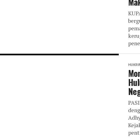
Ma
KUPA
berg
pema
keru
pene
HUKRI
Mom
Hul
Neg
PASI
deng
Adhy
Keja
penti