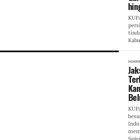
hin
KUPA
pers
tind
Kabu
HUKRI
Jak
Ter
Kan
Bel
KUPA
besa
Indo
memb
Seju