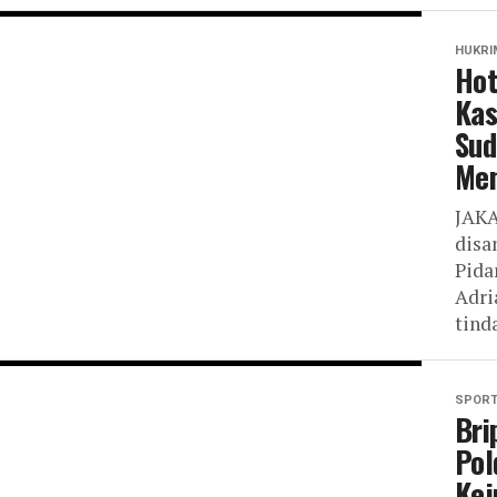
HUKRI
Hot
Kas
Sud
Men
JAKA
disa
Pida
Adri
tind
SPOR
Bri
Pol
Kej