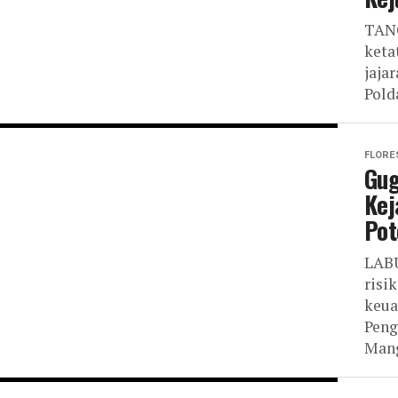
TANG
keta
jaja
Pold
FLORE
Gug
Kej
Pot
LABU
risi
keua
Peng
Mang