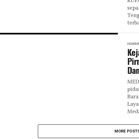
KUPA
sepa
Teng
terb
HUKRI
Kej
Pir
Dan
MEDA
pida
Bara
Laya
Meda
MORE POST