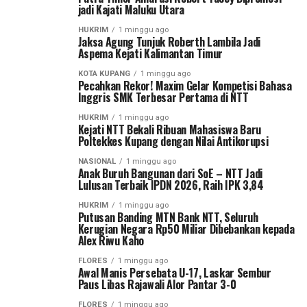
jadi Kajati Maluku Utara
HUKRIM
1 minggu ago
Jaksa Agung Tunjuk Roberth Lambila Jadi
Aspema Kejati Kalimantan Timur
KOTA KUPANG
1 minggu ago
Pecahkan Rekor! Maxim Gelar Kompetisi Bahasa
Inggris SMK Terbesar Pertama di NTT
HUKRIM
1 minggu ago
Kejati NTT Bekali Ribuan Mahasiswa Baru
Poltekkes Kupang dengan Nilai Antikorupsi
NASIONAL
1 minggu ago
Anak Buruh Bangunan dari SoE – NTT Jadi
Lulusan Terbaik IPDN 2026, Raih IPK 3,84
HUKRIM
1 minggu ago
Putusan Banding MTN Bank NTT, Seluruh
Kerugian Negara Rp50 Miliar Dibebankan kepada
Alex Riwu Kaho
FLORES
1 minggu ago
Awal Manis Persebata U-17, Laskar Sembur
Paus Libas Rajawali Alor Pantar 3-0
FLORES
1 minggu ago