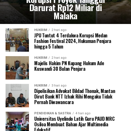
Darurat Rp12 Miliar di
Malaka
HUKRIM
2 hari ago
JPU Tuntut 4 Terdakwa Korupsi Medan
Fashion Festival 2024, Hukuman Penjara
hingga 5 Tahun
HUKRIM
2 hari ago
Majelis Hakim PN Kupang Hukum Ade
Kuswandi 30 Bulan Penjara
HUKRIM
3 hari ago
Dipolisikan Advokat Bildad Thonak, Mantan
Dirut Bank NTT Izhak Rihi Mengaku Tidak
Pernah Diwawancara
PENDIDIKAN & SASTRA
4 hari ago
Universitas Uyelindo Latih Guru PAUD MRC
Osiloa Membuat Bahan Ajar Multimedia
Edukatif