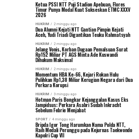
Ketua PSSI NTT Puji Stadion Apebuan, Flores
Timur Punya Modal Kuat Sukseskan ETMC XXXV
2026
HUKRIM
2 minggu ago
Dua Alumni Kejati NTT Gantian Pimpin Kejati
Aceh, Yudi Triadi Digantikan Teuku Rahmatsyah
HUKRIM
2 minggu ago
Jelang Vonis, Korban Dugaan Pemalsuan Surat
Rp152 Miliar PT AGS Minta Ade Kuswandi
Dihukum Maksimal
HUKRIM
2 minggu ago
Momentum HBA Ke-66, Kejari Rokan Hulu
Pulihkan Rp1,38 Miliar Kerugian Negara dari Dua
Perkara Korupsi
HUKRIM
3 minggu ago
Hotman Paris Bongkar Kejanggalan Kasus Eks
Jampidsus: Perkara Asabri Sudah Inkracht
Sebelum Febrie Menjabat
SPORT
4 minggu ago
Bripda Igor Tong Harumkan Nama Polda NTT,
Raih Medali Perunggu pada Kejurnas Taekwondo
Kapolri Cup VII