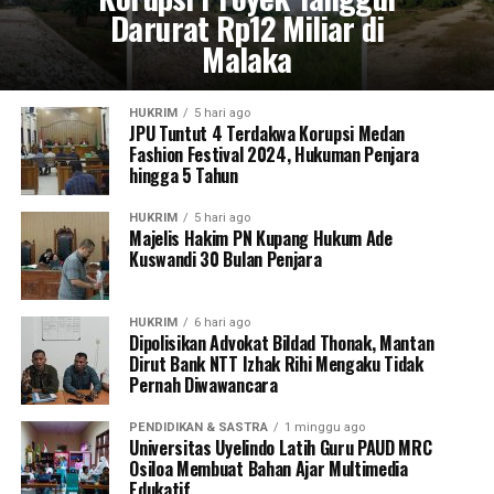
Darurat Rp12 Miliar di
Malaka
HUKRIM
5 hari ago
JPU Tuntut 4 Terdakwa Korupsi Medan
Fashion Festival 2024, Hukuman Penjara
hingga 5 Tahun
HUKRIM
5 hari ago
Majelis Hakim PN Kupang Hukum Ade
Kuswandi 30 Bulan Penjara
HUKRIM
6 hari ago
Dipolisikan Advokat Bildad Thonak, Mantan
Dirut Bank NTT Izhak Rihi Mengaku Tidak
Pernah Diwawancara
PENDIDIKAN & SASTRA
1 minggu ago
Universitas Uyelindo Latih Guru PAUD MRC
Osiloa Membuat Bahan Ajar Multimedia
Edukatif