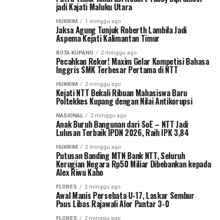
jadi Kajati Maluku Utara
HUKRIM
1 minggu ago
Jaksa Agung Tunjuk Roberth Lambila Jadi
Aspema Kejati Kalimantan Timur
KOTA KUPANG
2 minggu ago
Pecahkan Rekor! Maxim Gelar Kompetisi Bahasa
Inggris SMK Terbesar Pertama di NTT
HUKRIM
2 minggu ago
Kejati NTT Bekali Ribuan Mahasiswa Baru
Poltekkes Kupang dengan Nilai Antikorupsi
NASIONAL
2 minggu ago
Anak Buruh Bangunan dari SoE – NTT Jadi
Lulusan Terbaik IPDN 2026, Raih IPK 3,84
HUKRIM
2 minggu ago
Putusan Banding MTN Bank NTT, Seluruh
Kerugian Negara Rp50 Miliar Dibebankan kepada
Alex Riwu Kaho
FLORES
2 minggu ago
Awal Manis Persebata U-17, Laskar Sembur
Paus Libas Rajawali Alor Pantar 3-0
FLORES
2 minggu ago