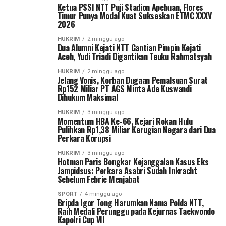
Ketua PSSI NTT Puji Stadion Apebuan, Flores
Timur Punya Modal Kuat Sukseskan ETMC XXXV
2026
HUKRIM
2 minggu ago
Dua Alumni Kejati NTT Gantian Pimpin Kejati
Aceh, Yudi Triadi Digantikan Teuku Rahmatsyah
HUKRIM
2 minggu ago
Jelang Vonis, Korban Dugaan Pemalsuan Surat
Rp152 Miliar PT AGS Minta Ade Kuswandi
Dihukum Maksimal
HUKRIM
3 minggu ago
Momentum HBA Ke-66, Kejari Rokan Hulu
Pulihkan Rp1,38 Miliar Kerugian Negara dari Dua
Perkara Korupsi
HUKRIM
3 minggu ago
Hotman Paris Bongkar Kejanggalan Kasus Eks
Jampidsus: Perkara Asabri Sudah Inkracht
Sebelum Febrie Menjabat
SPORT
4 minggu ago
Bripda Igor Tong Harumkan Nama Polda NTT,
Raih Medali Perunggu pada Kejurnas Taekwondo
Kapolri Cup VII