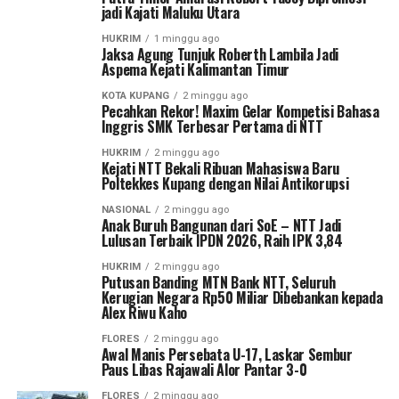
jadi Kajati Maluku Utara
HUKRIM
1 minggu ago
Jaksa Agung Tunjuk Roberth Lambila Jadi
Aspema Kejati Kalimantan Timur
KOTA KUPANG
2 minggu ago
Pecahkan Rekor! Maxim Gelar Kompetisi Bahasa
Inggris SMK Terbesar Pertama di NTT
HUKRIM
2 minggu ago
Kejati NTT Bekali Ribuan Mahasiswa Baru
Poltekkes Kupang dengan Nilai Antikorupsi
NASIONAL
2 minggu ago
Anak Buruh Bangunan dari SoE – NTT Jadi
Lulusan Terbaik IPDN 2026, Raih IPK 3,84
HUKRIM
2 minggu ago
Putusan Banding MTN Bank NTT, Seluruh
Kerugian Negara Rp50 Miliar Dibebankan kepada
Alex Riwu Kaho
FLORES
2 minggu ago
Awal Manis Persebata U-17, Laskar Sembur
Paus Libas Rajawali Alor Pantar 3-0
FLORES
2 minggu ago