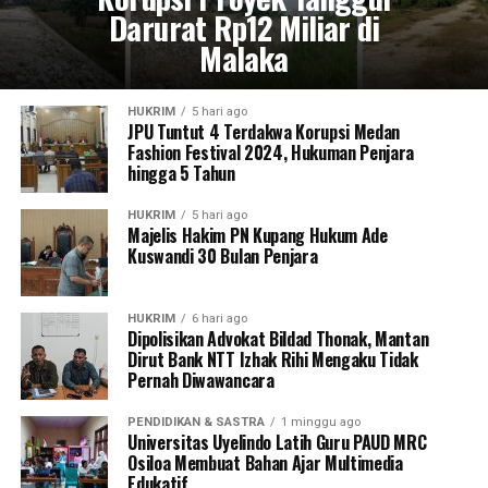
Darurat Rp12 Miliar di
Malaka
HUKRIM
5 hari ago
JPU Tuntut 4 Terdakwa Korupsi Medan
Fashion Festival 2024, Hukuman Penjara
hingga 5 Tahun
HUKRIM
5 hari ago
Majelis Hakim PN Kupang Hukum Ade
Kuswandi 30 Bulan Penjara
HUKRIM
6 hari ago
Dipolisikan Advokat Bildad Thonak, Mantan
Dirut Bank NTT Izhak Rihi Mengaku Tidak
Pernah Diwawancara
PENDIDIKAN & SASTRA
1 minggu ago
Universitas Uyelindo Latih Guru PAUD MRC
Osiloa Membuat Bahan Ajar Multimedia
Edukatif