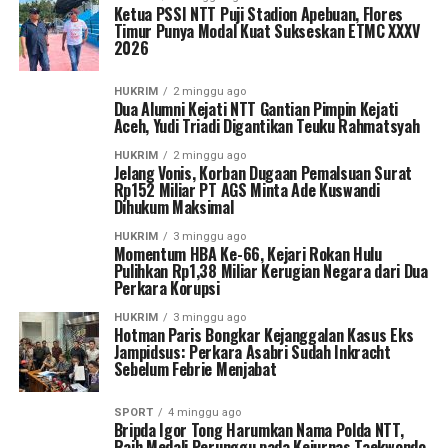
Ketua PSSI NTT Puji Stadion Apebuan, Flores
Timur Punya Modal Kuat Sukseskan ETMC XXXV
2026
HUKRIM
2 minggu ago
Dua Alumni Kejati NTT Gantian Pimpin Kejati
Aceh, Yudi Triadi Digantikan Teuku Rahmatsyah
HUKRIM
2 minggu ago
Jelang Vonis, Korban Dugaan Pemalsuan Surat
Rp152 Miliar PT AGS Minta Ade Kuswandi
Dihukum Maksimal
HUKRIM
3 minggu ago
Momentum HBA Ke-66, Kejari Rokan Hulu
Pulihkan Rp1,38 Miliar Kerugian Negara dari Dua
Perkara Korupsi
HUKRIM
3 minggu ago
Hotman Paris Bongkar Kejanggalan Kasus Eks
Jampidsus: Perkara Asabri Sudah Inkracht
Sebelum Febrie Menjabat
SPORT
4 minggu ago
Bripda Igor Tong Harumkan Nama Polda NTT,
Raih Medali Perunggu pada Kejurnas Taekwondo