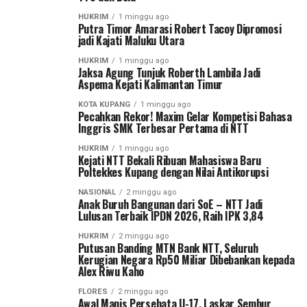
HUKRIM
1 minggu ago
Putra Timor Amarasi Robert Tacoy Dipromosi
jadi Kajati Maluku Utara
HUKRIM
1 minggu ago
Jaksa Agung Tunjuk Roberth Lambila Jadi
Aspema Kejati Kalimantan Timur
KOTA KUPANG
1 minggu ago
Pecahkan Rekor! Maxim Gelar Kompetisi Bahasa
Inggris SMK Terbesar Pertama di NTT
HUKRIM
1 minggu ago
Kejati NTT Bekali Ribuan Mahasiswa Baru
Poltekkes Kupang dengan Nilai Antikorupsi
NASIONAL
2 minggu ago
Anak Buruh Bangunan dari SoE – NTT Jadi
Lulusan Terbaik IPDN 2026, Raih IPK 3,84
HUKRIM
2 minggu ago
Putusan Banding MTN Bank NTT, Seluruh
Kerugian Negara Rp50 Miliar Dibebankan kepada
Alex Riwu Kaho
FLORES
2 minggu ago
Awal Manis Persebata U-17, Laskar Sembur