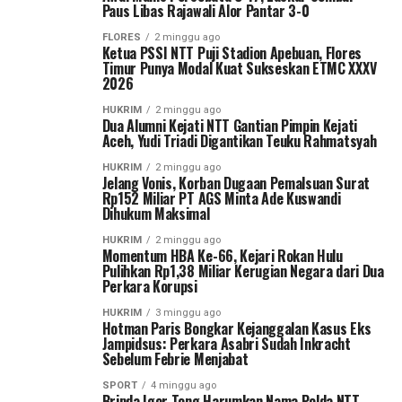
Paus Libas Rajawali Alor Pantar 3-0
FLORES
2 minggu ago
Ketua PSSI NTT Puji Stadion Apebuan, Flores
Timur Punya Modal Kuat Sukseskan ETMC XXXV
2026
HUKRIM
2 minggu ago
Dua Alumni Kejati NTT Gantian Pimpin Kejati
Aceh, Yudi Triadi Digantikan Teuku Rahmatsyah
HUKRIM
2 minggu ago
Jelang Vonis, Korban Dugaan Pemalsuan Surat
Rp152 Miliar PT AGS Minta Ade Kuswandi
Dihukum Maksimal
HUKRIM
2 minggu ago
Momentum HBA Ke-66, Kejari Rokan Hulu
Pulihkan Rp1,38 Miliar Kerugian Negara dari Dua
Perkara Korupsi
HUKRIM
3 minggu ago
Hotman Paris Bongkar Kejanggalan Kasus Eks
Jampidsus: Perkara Asabri Sudah Inkracht
Sebelum Febrie Menjabat
SPORT
4 minggu ago
Bripda Igor Tong Harumkan Nama Polda NTT,