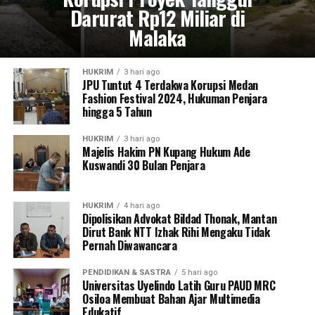
Darurat Rp12 Miliar di
Malaka
HUKRIM
3 hari ago
JPU Tuntut 4 Terdakwa Korupsi Medan
Fashion Festival 2024, Hukuman Penjara
hingga 5 Tahun
HUKRIM
3 hari ago
Majelis Hakim PN Kupang Hukum Ade
Kuswandi 30 Bulan Penjara
HUKRIM
4 hari ago
Dipolisikan Advokat Bildad Thonak, Mantan
Dirut Bank NTT Izhak Rihi Mengaku Tidak
Pernah Diwawancara
PENDIDIKAN & SASTRA
5 hari ago
Universitas Uyelindo Latih Guru PAUD MRC
Osiloa Membuat Bahan Ajar Multimedia
Edukatif