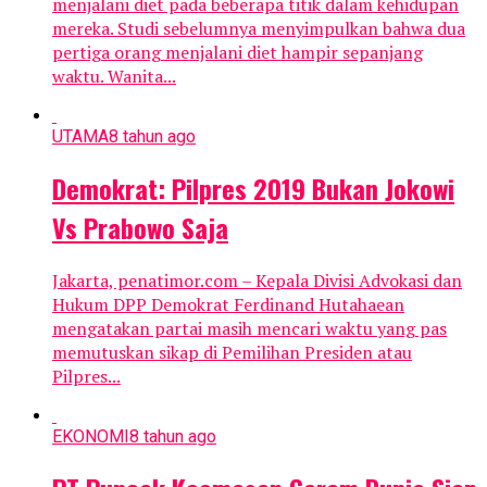
menjalani diet pada beberapa titik dalam kehidupan
mereka. Studi sebelumnya menyimpulkan bahwa dua
pertiga orang menjalani diet hampir sepanjang
waktu. Wanita...
UTAMA
8 tahun ago
Demokrat: Pilpres 2019 Bukan Jokowi
Vs Prabowo Saja
Jakarta, penatimor.com – Kepala Divisi Advokasi dan
Hukum DPP Demokrat Ferdinand Hutahaean
mengatakan partai masih mencari waktu yang pas
memutuskan sikap di Pemilihan Presiden atau
Pilpres...
EKONOMI
8 tahun ago