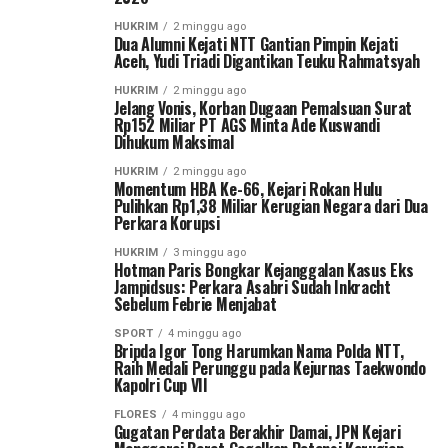
HUKRIM
2 minggu ago
Dua Alumni Kejati NTT Gantian Pimpin Kejati
Aceh, Yudi Triadi Digantikan Teuku Rahmatsyah
HUKRIM
2 minggu ago
Jelang Vonis, Korban Dugaan Pemalsuan Surat
Rp152 Miliar PT AGS Minta Ade Kuswandi
Dihukum Maksimal
HUKRIM
2 minggu ago
Momentum HBA Ke-66, Kejari Rokan Hulu
Pulihkan Rp1,38 Miliar Kerugian Negara dari Dua
Perkara Korupsi
HUKRIM
3 minggu ago
Hotman Paris Bongkar Kejanggalan Kasus Eks
Jampidsus: Perkara Asabri Sudah Inkracht
Sebelum Febrie Menjabat
SPORT
4 minggu ago
Bripda Igor Tong Harumkan Nama Polda NTT,
Raih Medali Perunggu pada Kejurnas Taekwondo
Kapolri Cup VII
FLORES
4 minggu ago
Gugatan Perdata Berakhir Damai, JPN Kejari