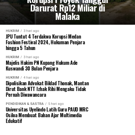
Darurat Rp12 Miliar di
Malaka
HUKRIM
3 hari ago
JPU Tuntut 4 Terdakwa Korupsi Medan
Fashion Festival 2024, Hukuman Penjara
hingga 5 Tahun
HUKRIM
3 hari ago
Majelis Hakim PN Kupang Hukum Ade
Kuswandi 30 Bulan Penjara
HUKRIM
4 hari ago
Dipolisikan Advokat Bildad Thonak, Mantan
Dirut Bank NTT Izhak Rihi Mengaku Tidak
Pernah Diwawancara
PENDIDIKAN & SASTRA
5 hari ago
Universitas Uyelindo Latih Guru PAUD MRC
Osiloa Membuat Bahan Ajar Multimedia
Edukatif