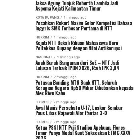
Jaksa Agung Tunjuk Roberth Lambila Jadi
Aspema Kejati Kalimantan Timur
KOTA KUPANG
1 minggu ago
Pecahkan Rekor! Maxim Gelar Kompetisi Bahasa
Inggris SMK Terbesar Pertama di NTT
HUKRIM
1 minggu ago
Kejati NTT Bekali Ribuan Mahasiswa Baru
Poltekkes Kupang dengan Nilai Antikorupsi
NASIONAL
2 minggu ago
Anak Buruh Bangunan dari SoE – NTT Jadi
Lulusan Terbaik IPDN 2026, Raih IPK 3,84
HUKRIM
2 minggu ago
Putusan Banding MTN Bank NTT, Seluruh
Kerugian Negara Rp50 Miliar Dibebankan kepada
Alex Riwu Kaho
FLORES
2 minggu ago
Awal Manis Persebata U-17, Laskar Sembur
Paus Libas Rajawali Alor Pantar 3-0
FLORES
2 minggu ago
Ketua PSSI NTT Puji Stadion Apebuan, Flores
Timur Punya Modal Kuat Sukseskan ETMC XXXV
2026