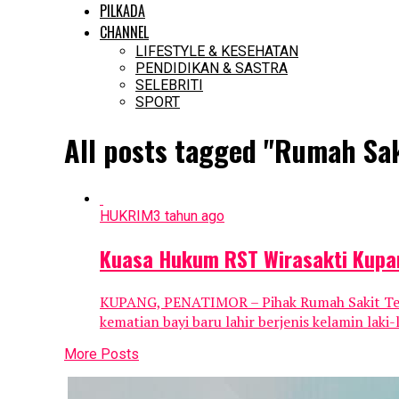
PILKADA
CHANNEL
LIFESTYLE & KESEHATAN
PENDIDIKAN & SASTRA
SELEBRITI
SPORT
All posts tagged "Rumah Sa
HUKRIM
3 tahun ago
Kuasa Hukum RST Wirasakti Kupan
KUPANG, PENATIMOR – Pihak Rumah Sakit Tent
kematian bayi baru lahir berjenis kelamin laki-l
More Posts