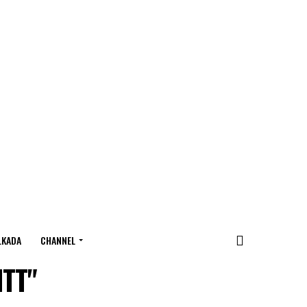
LKADA
CHANNEL
NTT"