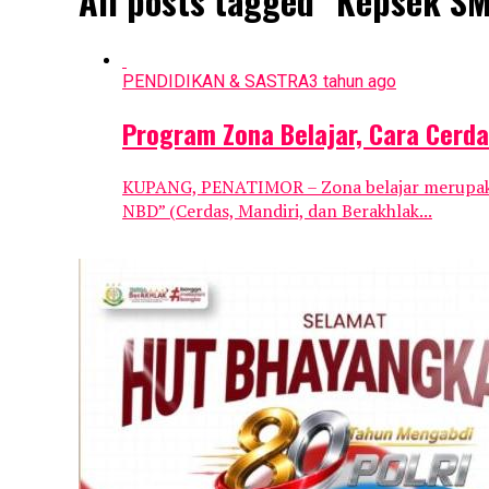
All posts tagged "Kepsek S
PENDIDIKAN & SASTRA
3 tahun ago
Program Zona Belajar, Cara Cerd
KUPANG, PENATIMOR – Zona belajar merupakan
NBD” (Cerdas, Mandiri, dan Berakhlak...