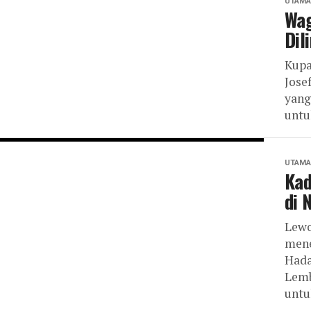
UTAMA
Wag
Dil
Kupa
Jose
yang
untu
UTAMA
Kad
di 
Lewo
mene
Hada
Lemb
untu