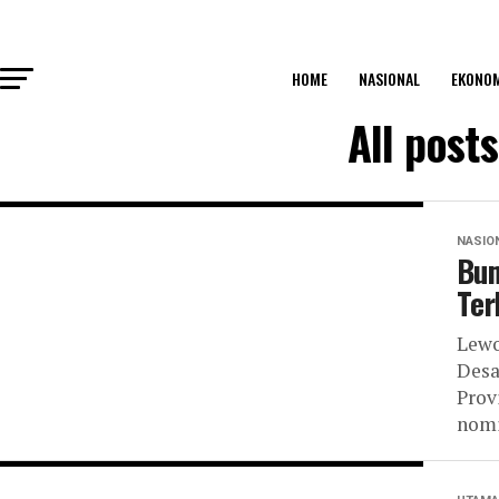
HOME
NASIONAL
EKONO
All post
NASIO
Bum
Ter
Lewo
Desa
Prov
nomi