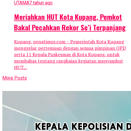
UTAMA
7 tahun ago
Meriahkan HUT Kota Kupang, Pemkot
Bakal Pecahkan Rekor Se’i Terpanjang
Kupang, penatimor.com – Pemerintah Kota Kupang
menggelar pertemuan dengan semua pimpinan OPD
serta 11 Kepala Puskesmas di Kota Kupang, untuk
membahas tentang rangkaian kegiatan menyambut
HUT...
More Posts