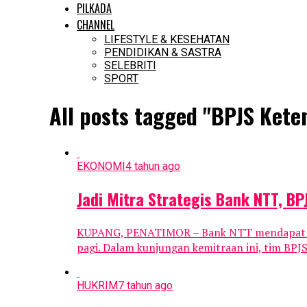
PILKADA
CHANNEL
LIFESTYLE & KESEHATAN
PENDIDIKAN & SASTRA
SELEBRITI
SPORT
All posts tagged "BPJS Kete
EKONOMI
4 tahun ago
Jadi Mitra Strategis Bank NTT, B
KUPANG, PENATIMOR – Bank NTT mendapat kunj
pagi. Dalam kunjungan kemitraan ini, tim BPJS
HUKRIM
7 tahun ago