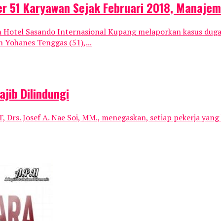
r 51 Karyawan Sejak Februari 2018, Manajem
n Hotel Sasando Internasional Kupang melaporkan kasus dug
 Yohanes Tenggas (51),...
jib Dilindungi
Drs. Josef A. Nae Soi, MM., menegaskan, setiap pekerja yang