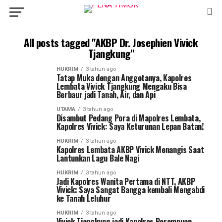
All posts tagged "AKBP Dr. Josephien Vivick
Tjangkung"
HUKRIM
3 tahun ago
Tatap Muka dengan Anggotanya, Kapolres
Lembata Vivick Tjangkung Mengaku Bisa
Berbaur jadi Tanah, Air, dan Api
UTAMA
3 tahun ago
Disambut Pedang Pora di Mapolres Lembata,
Kapolres Vivick: Saya Keturunan Lepan Batan!
HUKRIM
3 tahun ago
Kapolres Lembata AKBP Vivick Menangis Saat
Lantunkan Lagu Bale Nagi
HUKRIM
3 tahun ago
Jadi Kapolres Wanita Pertama di NTT, AKBP
Vivick: Saya Sangat Bangga kembali Mengabdi
ke Tanah Leluhur
HUKRIM
3 tahun ago
Vivick Tjangkung jadi Kapolres Perempuan