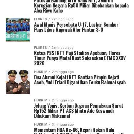
Putusan Banding MTN Bank NTT, Seluruh
Kerugian Negara Rp50 Miliar Dibebankan kepada
Alex Riwu Kaho
FLORES
2 minggu ago
Awal Manis Persebata U-17, Laskar Sembur
Paus Libas Rajawali Alor Pantar 3-0
FLORES
2 minggu ago
Ketua PSSI NTT Puji Stadion Apebuan, Flores
Timur Punya Modal Kuat Sukseskan ETMC XXXV
2026
HUKRIM
2 minggu ago
Dua Alumni Kejati NTT Gantian Pimpin Kejati
Aceh, Yudi Triadi Digantikan Teuku Rahmatsyah
HUKRIM
2 minggu ago
Jelang Vonis, Korban Dugaan Pemalsuan Surat
Rp152 Miliar PT AGS Minta Ade Kuswandi
Dihukum Maksimal
HUKRIM
3 minggu ago
Momentum HBA Ke-66, Kejari Rokan Hulu