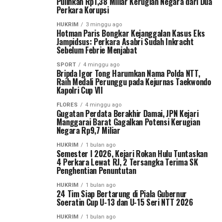
Pulihkan Rp1,38 Miliar Kerugian Negara dari Dua
Perkara Korupsi
HUKRIM
3 minggu ago
Hotman Paris Bongkar Kejanggalan Kasus Eks
Jampidsus: Perkara Asabri Sudah Inkracht
Sebelum Febrie Menjabat
SPORT
4 minggu ago
Bripda Igor Tong Harumkan Nama Polda NTT,
Raih Medali Perunggu pada Kejurnas Taekwondo
Kapolri Cup VII
FLORES
4 minggu ago
Gugatan Perdata Berakhir Damai, JPN Kejari
Manggarai Barat Gagalkan Potensi Kerugian
Negara Rp9,7 Miliar
HUKRIM
1 bulan ago
Semester I 2026, Kejari Rokan Hulu Tuntaskan
4 Perkara Lewat RJ, 2 Tersangka Terima SK
Penghentian Penuntutan
HUKRIM
1 bulan ago
24 Tim Siap Bertarung di Piala Gubernur
Soeratin Cup U-13 dan U-15 Seri NTT 2026
HUKRIM
1 bulan ago